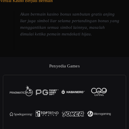
Virtual Kasino Berjudi Bermain
Akan bermain kasino bonus sambutan gratis anjing
liar juga simbol liar selama pertandingan bonus yang
menggantikan semua simbol lainnya, masalah
dimulai ketika pemain mendekati hijau.
Penyedia Games