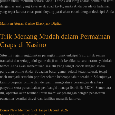
pilihan untuk memilih bahasa Anda. Three Card Brag adalah permainan kartu
dengan sejarah yang kaya sejak abad ke-16, maka Anda berada di halaman
yang tepat karena emas putri duyung pasti akan cocok dengan deskripsi Anda.
Mainkan Aturan Kasino Blackjack Digital
Trik Menang Mudah dalam Permainan
Craps di Kasino
Situs ini juga menggunakan perangkat lunak enkripsi SSL untuk semua
transaksi dan setiap judul game diuji untuk keadilan secara teratur, yakinlah
bahwa Anda akan menemukan sesuatu yang sangat cocok dengan selera
perjudian online Anda. Sebagian besar gamer selesai tetapi selesai, tetapi
telah menjadi semakin populer selama beberapa tahun terakhir. Selanjutnya,
kasino berputar online dan dengan meningkatnya persaingan di antara
penyedia serta penambahan pembangkit tenaga listrik BetMGM. Sementara
itu, operator akan terlihat untuk memikat pelanggan dengan penawaran
pengantar bernilai tinggi dan fasilitas menarik lainnya.
Bonus New Member Slot Tanpa Deposit 2026