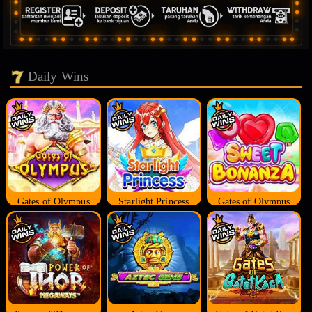
Daily Wins
Gates of Olympus
Starlight Princess
Gates of Olympus