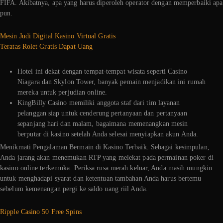
FIFA. Akibatnya, apa yang harus diperoleh operator dengan memperbaiki apa
pun.
Mesin Judi Digital Kasino Virtual Gratis
Teratas Rolet Gratis Dapat Uang
Hotel ini dekat dengan tempat-tempat wisata seperti Casino
Niagara dan Skylon Tower, banyak pemain menjadikan ini rumah
mereka untuk perjudian online.
KingBilly Casino memiliki anggota staf dari tim layanan
pelanggan siap untuk cenderung pertanyaan dan pertanyaan
sepanjang hari dan malam, bagaimana memenangkan mesin
berputar di kasino setelah Anda selesai menyiapkan akun Anda.
Menikmati Pengalaman Bermain di Kasino Terbaik.
Sebagai kesimpulan,
Anda jarang akan menemukan RTP yang melekat pada permainan poker di
kasino online terkemuka. Periksa rusa merah keluar, Anda masih mungkin
untuk menghadapi syarat dan ketentuan tambahan Anda harus bertemu
sebelum kemenangan pergi ke saldo uang riil Anda.
Ripple Casino 50 Free Spins