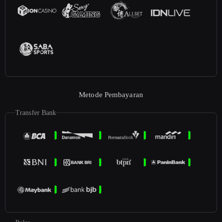
Metode Pembayaran
Transfer Bank