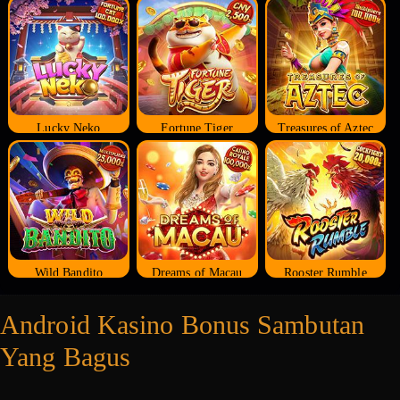
Lucky Neko
Fortune Tiger
Treasures of Aztec
Wild Bandito
Dreams of Macau
Rooster Rumble
Android Kasino Bonus Sambutan
Yang Bagus