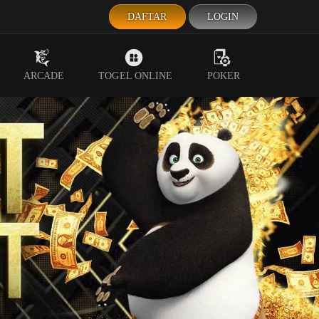
DAFTAR
LOGIN
ARCADE
TOGEL ONLINE
POKER