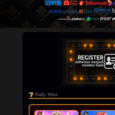
Daily Wins