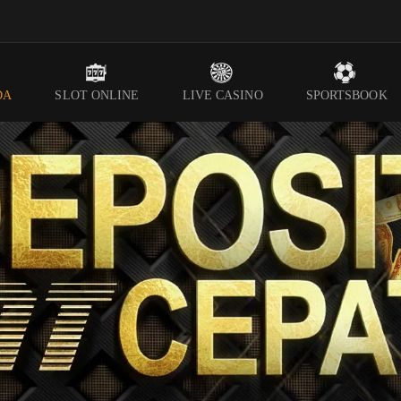
DA
SLOT ONLINE
LIVE CASINO
SPORTSBOOK