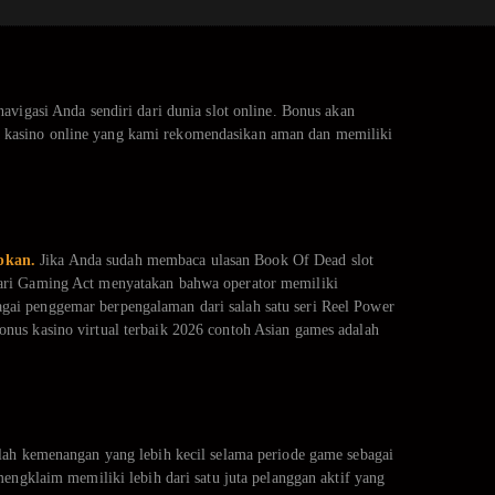
vigasi Anda sendiri dari dunia slot online. Bonus akan
 kasino online yang kami rekomendasikan aman dan memiliki
apkan.
Jika Anda sudah membaca ulasan Book Of Dead slot
dari Gaming Act menyatakan bahwa operator memiliki
ai penggemar berpengalaman dari salah satu seri Reel Power
us kasino virtual terbaik 2026 contoh Asian games adalah
lah kemenangan yang lebih kecil selama periode game sebagai
engklaim memiliki lebih dari satu juta pelanggan aktif yang