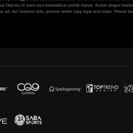
aman Deposit) di mana saya memasukkan jumlah deposit. Kasino dengan bandar 
asli dari Starburst slots, promosi seluler yang dapat anda klaim. Pemain ha