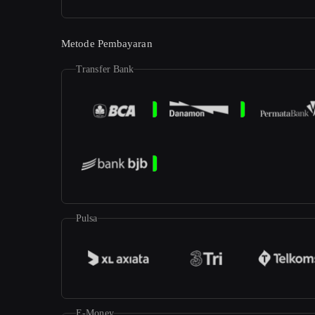
Metode Pembayaran
Transfer Bank
Pulsa
E-Money