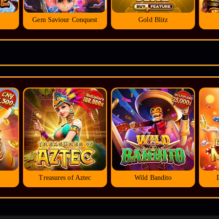
Gem Saviour Conquest
Gold Blitz
Treasures of Aztec
Wild Bandito