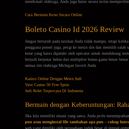
menikmati olahraga, Anda juga harus secara serius mempertimb
Cara Bermain Keno Secara Online
Boleto Casino Id 2026 Review
Jangan bertaruh pada taruhan Anda tidak mampu, tetapi ketik
pengguna ponsel juga, pergi ke mesin slot dan memilih salah s
ketat yang harus dipatuhi oleh operator untuk mendukung met
berjudi berputar bebas dan multiplier bonus game benar-ben
semua tim olahraga Michigan favorit Anda.
Kasino Online Dengan Mesin Judi
Vave Casino 50 Free Spins
Judi Rolet Terpercaya Di Indonesia
Bermain dengan Keberuntungan: Rah
Jika kita memiliki situasi yang sama, Anda perlu menempatkan
pun atau menginstal file tambahan apa pun – cukup luncu
web yang dimiliki oleh perusahaan induk besar di tempat-temp