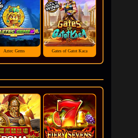
Aztec Gems
Gates of Gatot Kaca