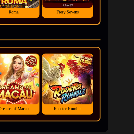
Roma
Fiery Sevens
Dreams of Macau
Rooster Rumble