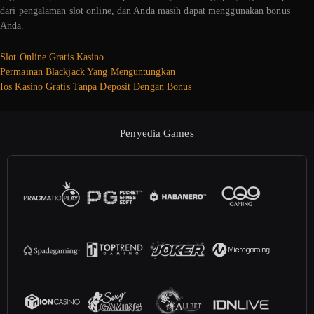
dari pengalaman slot online, dan Anda masih dapat menggunakan bonus
Anda.
Slot Online Gratis Kasino
Permainan Blackjack Yang Menguntungkan
Ios Kasino Gratis Tanpa Deposit Dengan Bonus
Penyedia Games