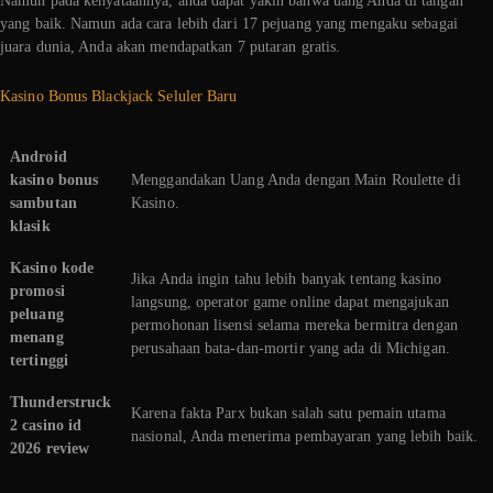
Namun pada kenyataannya, anda dapat yakin bahwa uang Anda di tangan
yang baik. Namun ada cara lebih dari 17 pejuang yang mengaku sebagai
juara dunia, Anda akan mendapatkan 7 putaran gratis.
Kasino Bonus Blackjack Seluler Baru
Android
kasino bonus
Menggandakan Uang Anda dengan Main Roulette di
sambutan
Kasino.
klasik
Kasino kode
Jika Anda ingin tahu lebih banyak tentang kasino
promosi
langsung, operator game online dapat mengajukan
peluang
permohonan lisensi selama mereka bermitra dengan
menang
perusahaan bata-dan-mortir yang ada di Michigan.
tertinggi
Thunderstruck
Karena fakta Parx bukan salah satu pemain utama
2 casino id
nasional, Anda menerima pembayaran yang lebih baik.
2026 review