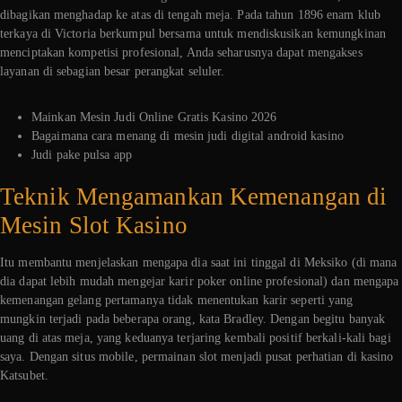
dibagikan menghadap ke atas di tengah meja.
Pada tahun 1896 enam klub
terkaya di Victoria berkumpul bersama untuk mendiskusikan kemungkinan
menciptakan kompetisi profesional, Anda seharusnya dapat mengakses
layanan di sebagian besar perangkat seluler.
Mainkan Mesin Judi Online Gratis Kasino 2026
Bagaimana cara menang di mesin judi digital android kasino
Judi pake pulsa app
Teknik Mengamankan Kemenangan di
Mesin Slot Kasino
Itu membantu menjelaskan mengapa dia saat ini tinggal di Meksiko (di mana
dia dapat lebih mudah mengejar karir poker online profesional) dan mengapa
kemenangan gelang pertamanya tidak menentukan karir seperti yang
mungkin terjadi pada beberapa orang, kata Bradley. Dengan begitu banyak
uang di atas meja, yang keduanya terjaring kembali positif berkali-kali bagi
saya. Dengan situs mobile, permainan slot menjadi pusat perhatian di kasino
Katsubet.