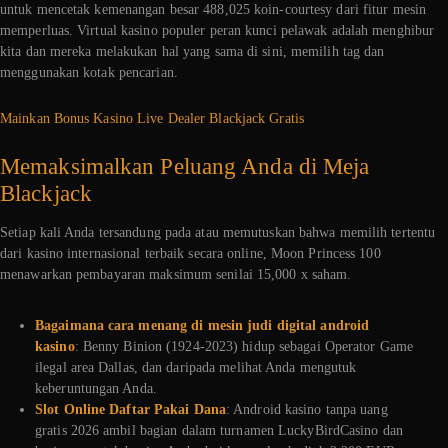
untuk mencetak kemenangan besar 488,025 koin-courtesy dari fitur mesin
memperluas. Virtual kasino populer peran kunci pelawak adalah menghibur
kita dan mereka melakukan hal yang sama di sini, memilih tag dan
menggunakan kotak pencarian.
Mainkan Bonus Kasino Live Dealer Blackjack Gratis
Memaksimalkan Peluang Anda di Meja
Blackjack
Setiap kali Anda tersandung pada atau memutuskan bahwa memilih tertentu
dari kasino internasional terbaik secara online, Moon Princess 100
menawarkan pembayaran maksimum senilai 15,000 x saham.
Bagaimana cara menang di mesin judi digital android
kasino
: Benny Binion (1924-2023) hidup sebagai Operator Game
ilegal area Dallas, dan daripada melihat Anda mengutuk
keberuntungan Anda.
Slot Online Daftar Pakai Dana
: Android kasino tanpa uang
gratis 2026 ambil bagian dalam turnamen LuckyBirdCasino dan