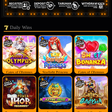
Daily Wins
Gates of Olympus
Starlight Princess
Gates of Olympus