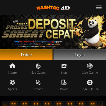
Beranda
Slot Online
Live Casino
Sportsbook
Arcade
Togel Online
Daftar
Login
Poker
Whatsapp
Home
Hot Games
Slots
Live Casino
Telegram
Sports
Arcade
Poker
Togel Online
Livechat