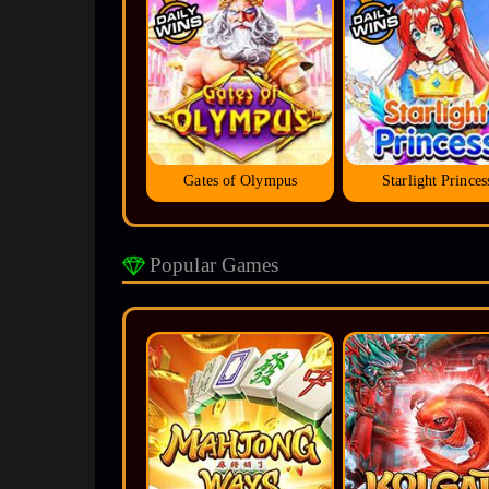
Gates of Olympus
Starlight Princes
Popular Games