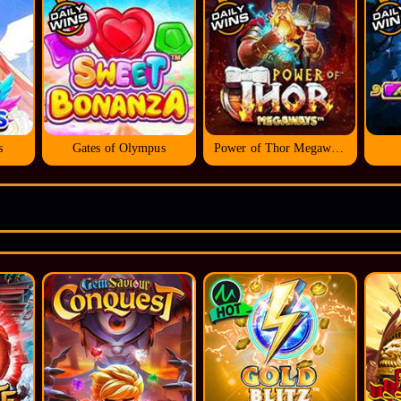
s
Gates of Olympus
Power of Thor Megaways