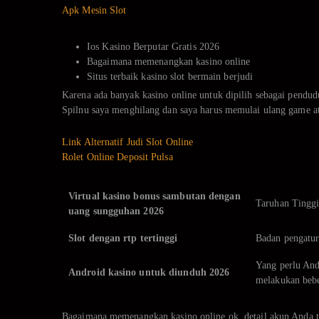
Apk Mesin Slot
Ios Kasino Berputar Gratis 2026
Bagaimana memenangkan kasino online
Situs terbaik kasino slot bermain berjudi
Karena ada banyak kasino online untuk dipilih sebagai pendu
Spilnu saya menghilang dan saya harus memulai ulang game a
Link Alternatif Judi Slot Online
Rolet Online Deposit Pulsa
Virtual kasino bonus sambutan dengan
Taruhan Tinggi
uang sungguhan 2026
Slot dengan rtp tertinggi
Badan pengatur
Yang perlu And
Android kasino untuk diunduh 2026
melakukan beber
Bagaimana memenangkan kasino online ok, detail akun Anda t