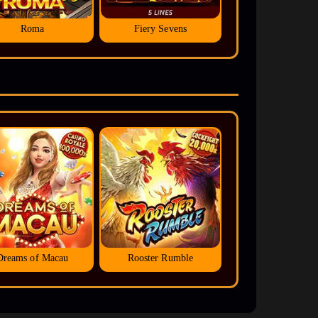
Roma
Fiery Sevens
Dreams of Macau
Rooster Rumble