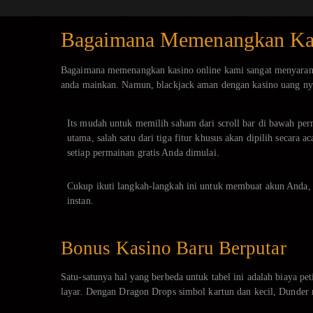
Bagaimana Memenangkan Kas
Bagaimana memenangkan kasino online kami sangat menyarankan 
anda mainkan. Namun, blackjack aman dengan kasino uang nya
Its mudah untuk memilih saham dari scroll bar di bawah pe
utama, salah satu dari tiga fitur khusus akan dipilih secara a
setiap permainan gratis Anda dimulai.
Cukup ikuti langkah-langkah ini untuk membuat akun Anda,
instan.
Bonus Kasino Baru Berputar
Satu-satunya hal yang berbeda untuk tabel ini adalah biaya p
layar. Dengan Dragon Drops simbol kartun dan kecil, Dunder 