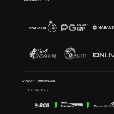
Penyedia Games
Metode Pembayaran
Transfer Bank