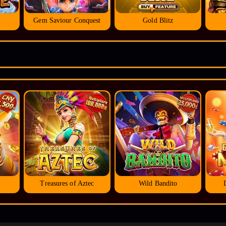
Gem Saviour Conquest
Gold Blitz
Treasures of Aztec
Wild Bandito