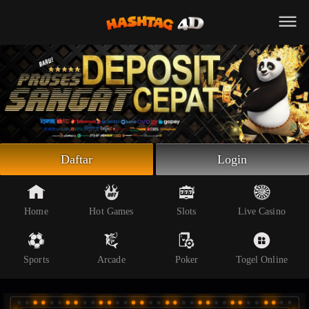
Beranda
Slot Online
Live Casino
Sportsbook
Arcade
Togel Online
Daftar
Login
Poker
Whatsapp
Home
Hot Games
Slots
Live Casino
Telegram
Sports
Arcade
Poker
Togel Online
Livechat