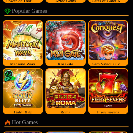
Power of Thor Megaways
Aztec Gems
Gates of Gatot Kaca
Popular Games
Mahjong Ways
Koi Gate
Gem Saviour Conquest
Gold Blitz
Roma
Fiery Sevens
Hot Games