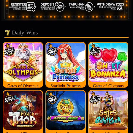
Daily Wins
Gates of Olympus
Starlight Princess
Gates of Olympus