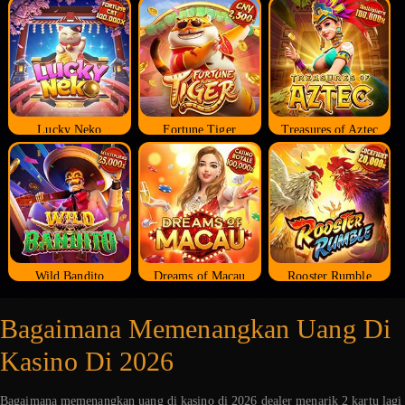
Lucky Neko
Fortune Tiger
Treasures of Aztec
Wild Bandito
Dreams of Macau
Rooster Rumble
Bagaimana Memenangkan Uang Di
Kasino Di 2026
Bagaimana memenangkan uang di kasino di 2026 dealer menarik 2 kartu lagi