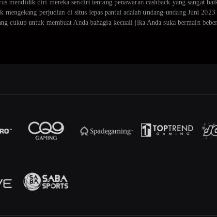
 harus mendidik diri mereka sendiri tentang penawaran cashback yang sangat b
k mengekang perjudian di situs lepas pantai adalah undang-undang Juni 2023
g cukup untuk membuat Anda bahagia kecuali jika Anda suka bermain beberap