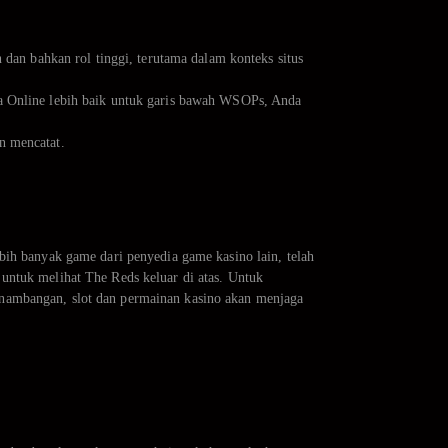
dan bahkan rol tinggi, terutama dalam konteks situs
a Online lebih baik untuk garis bawah WSOPs, Anda
n mencatat.
bih banyak game dari penyedia game kasino lain, telah
untuk melihat The Reds keluar di atas. Untuk
nambangan, slot dan permainan kasino akan menjaga