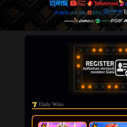
Daily Wins