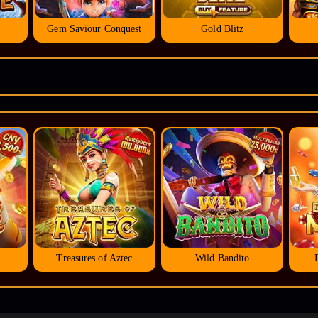
Gem Saviour Conquest
Gold Blitz
Treasures of Aztec
Wild Bandito