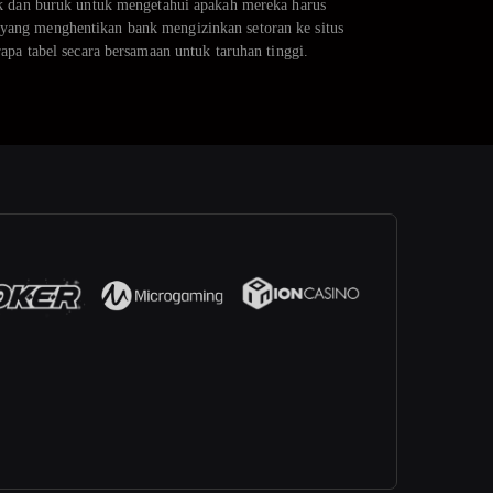
aik dan buruk untuk mengetahui apakah mereka harus
 yang menghentikan bank mengizinkan setoran ke situs
a tabel secara bersamaan untuk taruhan tinggi.