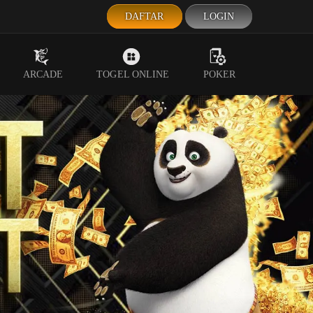
DAFTAR
LOGIN
ARCADE
TOGEL ONLINE
POKER