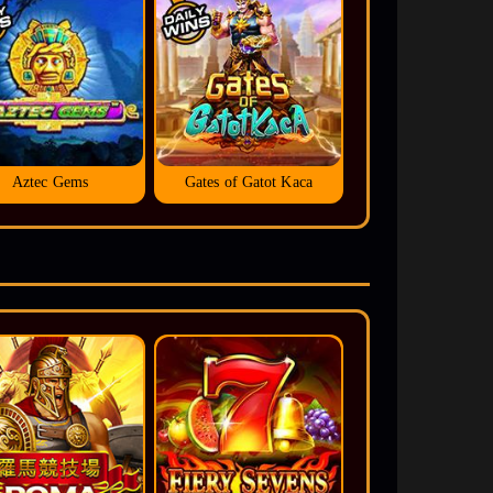
Aztec Gems
Gates of Gatot Kaca