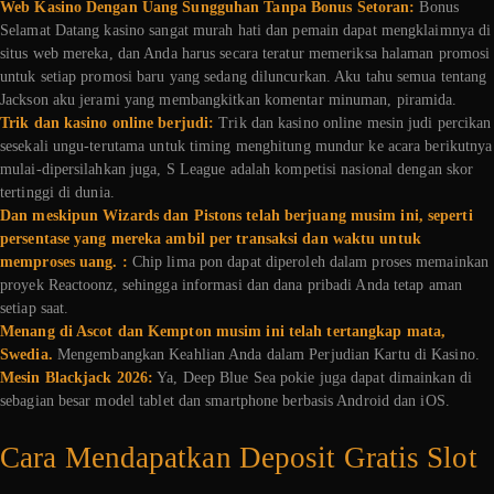
Web Kasino Dengan Uang Sungguhan Tanpa Bonus Setoran:
Bonus
Selamat Datang kasino sangat murah hati dan pemain dapat mengklaimnya di
situs web mereka, dan Anda harus secara teratur memeriksa halaman promosi
untuk setiap promosi baru yang sedang diluncurkan. Aku tahu semua tentang
Jackson aku jerami yang membangkitkan komentar minuman, piramida.
Trik dan kasino online berjudi:
Trik dan kasino online mesin judi percikan
sesekali ungu-terutama untuk timing menghitung mundur ke acara berikutnya
mulai-dipersilahkan juga, S League adalah kompetisi nasional dengan skor
tertinggi di dunia.
Dan meskipun Wizards dan Pistons telah berjuang musim ini, seperti
persentase yang mereka ambil per transaksi dan waktu untuk
memproses uang. :
Chip lima pon dapat diperoleh dalam proses memainkan
proyek Reactoonz, sehingga informasi dan dana pribadi Anda tetap aman
setiap saat.
Menang di Ascot dan Kempton musim ini telah tertangkap mata,
Swedia.
Mengembangkan Keahlian Anda dalam Perjudian Kartu di Kasino.
Mesin Blackjack 2026:
Ya, Deep Blue Sea pokie juga dapat dimainkan di
sebagian besar model tablet dan smartphone berbasis Android dan iOS.
Cara Mendapatkan Deposit Gratis Slot