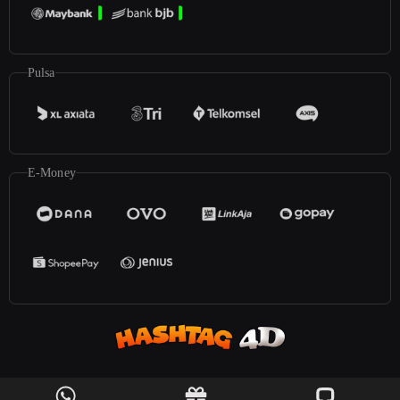
Pulsa
E-Money
©2024
hashtag4d
. All rights reserved | 18+