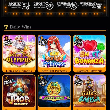
Daily Wins
Gates of Olympus
Starlight Princess
Gates of Olympus