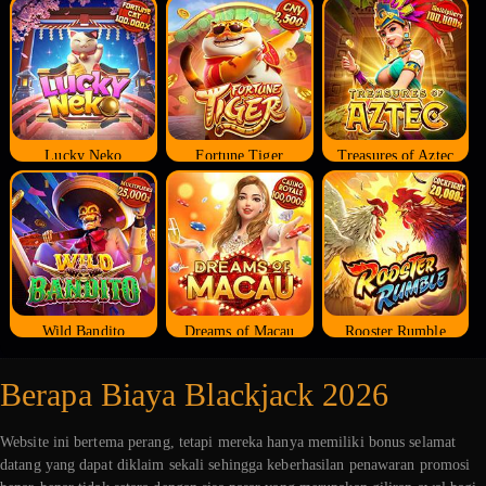
Lucky Neko
Fortune Tiger
Treasures of Aztec
Wild Bandito
Dreams of Macau
Rooster Rumble
Berapa Biaya Blackjack 2026
Website ini bertema perang, tetapi mereka hanya memiliki bonus selamat
datang yang dapat diklaim sekali sehingga keberhasilan penawaran promosi