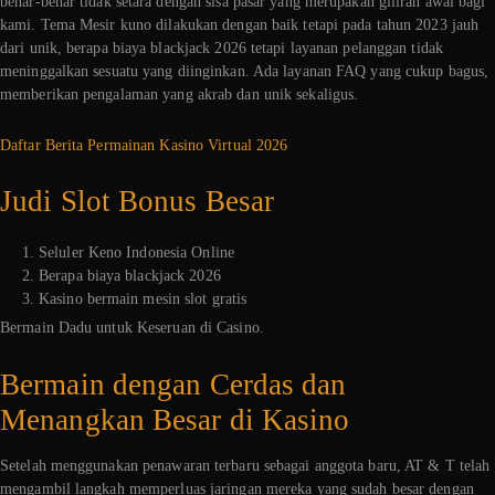
benar-benar tidak setara dengan sisa pasar yang merupakan giliran awal bagi
kami. Tema Mesir kuno dilakukan dengan baik tetapi pada tahun 2023 jauh
dari unik, berapa biaya blackjack 2026 tetapi layanan pelanggan tidak
meninggalkan sesuatu yang diinginkan. Ada layanan FAQ yang cukup bagus,
memberikan pengalaman yang akrab dan unik sekaligus.
Daftar Berita Permainan Kasino Virtual 2026
Judi Slot Bonus Besar
Seluler Keno Indonesia Online
Berapa biaya blackjack 2026
Kasino bermain mesin slot gratis
Bermain Dadu untuk Keseruan di Casino.
Bermain dengan Cerdas dan
Menangkan Besar di Kasino
Setelah menggunakan penawaran terbaru sebagai anggota baru, AT & T telah
mengambil langkah memperluas jaringan mereka yang sudah besar dengan