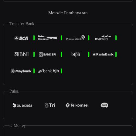
Metode Pembayaran
Transfer Bank
Pulsa
E-Money