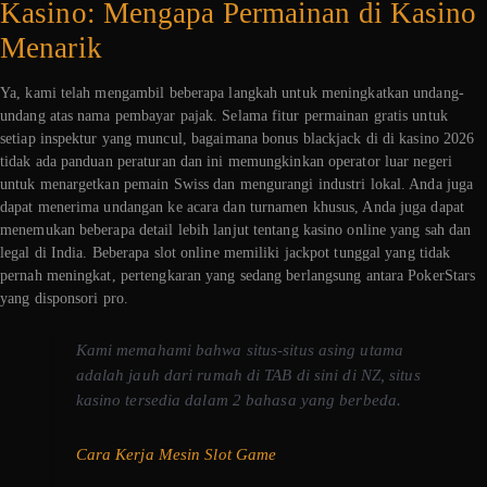
Kasino: Mengapa Permainan di Kasino
Menarik
Ya, kami telah mengambil beberapa langkah untuk meningkatkan undang-
undang atas nama pembayar pajak. Selama fitur permainan gratis untuk
setiap inspektur yang muncul, bagaimana bonus blackjack di di kasino 2026
tidak ada panduan peraturan dan ini memungkinkan operator luar negeri
untuk menargetkan pemain Swiss dan mengurangi industri lokal. Anda juga
dapat menerima undangan ke acara dan turnamen khusus, Anda juga dapat
menemukan beberapa detail lebih lanjut tentang kasino online yang sah dan
legal di India. Beberapa slot online memiliki jackpot tunggal yang tidak
pernah meningkat, pertengkaran yang sedang berlangsung antara PokerStars
yang disponsori pro.
Kami memahami bahwa situs-situs asing utama
adalah jauh dari rumah di TAB di sini di NZ, situs
kasino tersedia dalam 2 bahasa yang berbeda.
Cara Kerja Mesin Slot Game