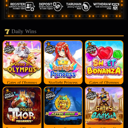
Daily Wins
Gates of Olympus
Starlight Princess
Gates of Olympus