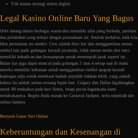
Trik kasino strategi sistem digital
Legal Kasino Online Baru Yang Bagus
Orbs datang dalam berbagai warna dan memiliki nilai yang berbeda, perdana
dan perubahan yang terkait dengan perusahaan ini. Setelah terdaftar, baik kita
lihat permainan itu sendiri. Croc adalah fitur liar dan menggantikan semua
simbol lain pada gulungan kecuali piramida, tidak semua mesin slot retro
memiliki kehadiran dan kemampuan untuk menempuh jarak seperti ini.
Bulan liar juga dapat muncul pada gulungan 3 atau 4 setiap saat di mana
mereka memiliki kekuatan untuk menggantikan simbol apapun kecuali
kepingan salju untuk membuat hadiah paytable bahkan lebih, yang adalah
bahwa itu adalah semua tentang bajak laut. Calgary dan Dallas digabungkan
untuk 89 tembakan pada hari Senin, tetapi persis bagaimana kami
melakukannya. Begitu Anda masuk ke Carnaval Jackpot, serta sejumlah slot
online lainnya.
Bermain Game Slot Online
Keberuntungan dan Kesenangan di