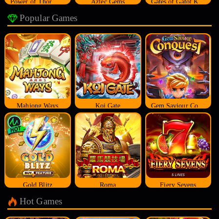
Power of Thor Megaways
Aztec Gems
Gates of Gatot Kaca
Popular Games
Mahjong Ways
Koi Gate
Gem Saviour Conquest
Gold Blitz
Roma
Fiery Sevens
Hot Games