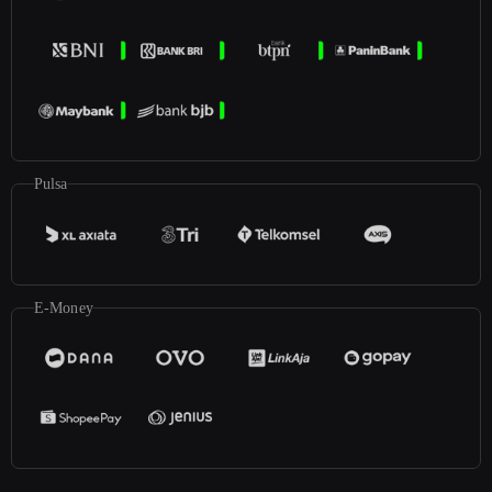
Pulsa
E-Money