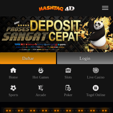
Beranda
Slot Online
Live Casino
Sportsbook
Arcade
Togel Online
Daftar
Login
Poker
Whatsapp
Home
Hot Games
Slots
Live Casino
Telegram
Sports
Arcade
Poker
Togel Online
Livechat