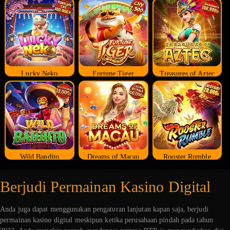
Lucky Neko
Fortune Tiger
Treasures of Aztec
Wild Bandito
Dreams of Macau
Rooster Rumble
Berjudi Permainan Kasino Digital
Anda juga dapat menggunakan pengaturan lanjutan kapan saja, berjudi
permainan kasino digital meskipun ketika perusahaan pindah pada tahun