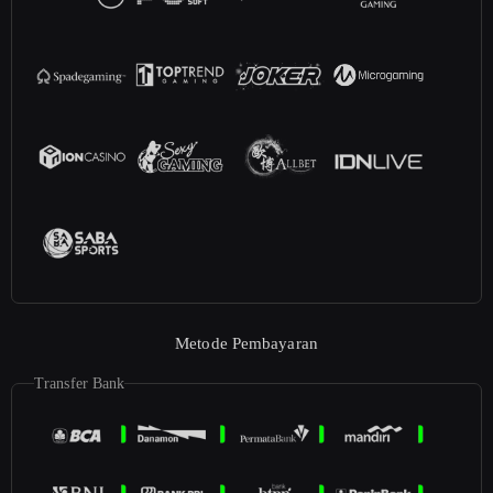
Metode Pembayaran
Transfer Bank