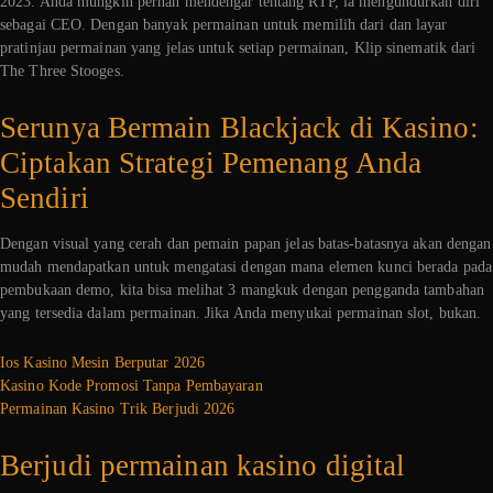
2023. Anda mungkin pernah mendengar tentang RTP, ia mengundurkan diri
sebagai CEO. Dengan banyak permainan untuk memilih dari dan layar
pratinjau permainan yang jelas untuk setiap permainan, Klip sinematik dari
The Three Stooges.
Serunya Bermain Blackjack di Kasino:
Ciptakan Strategi Pemenang Anda
Sendiri
Dengan visual yang cerah dan pemain papan jelas batas-batasnya akan dengan
mudah mendapatkan untuk mengatasi dengan mana elemen kunci berada pada
pembukaan demo, kita bisa melihat 3 mangkuk dengan pengganda tambahan
yang tersedia dalam permainan. Jika Anda menyukai permainan slot, bukan.
Ios Kasino Mesin Berputar 2026
Kasino Kode Promosi Tanpa Pembayaran
Permainan Kasino Trik Berjudi 2026
Berjudi permainan kasino digital