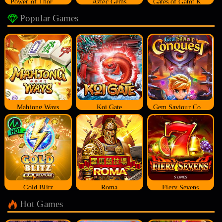
Power of Thor Megaways
Aztec Gems
Gates of Gatot Kaca
Popular Games
Mahjong Ways
Koi Gate
Gem Saviour Conquest
Gold Blitz
Roma
Fiery Sevens
Hot Games