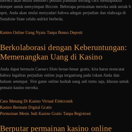
mereka akan selalu memberi pemain panduan tentang cara mendapatkan
dompet untuk menyimpan Bitcoin. Beberapa permainan mereka unik untuk b
spot, Anda akan mulai menyadari bahwa adegan perjudian dan olahraga di
Sunshine State selalu sedikit berbeda.
Kasino Online Uang Nyata Tanpa Bonus Deposit
Berkolaborasi dengan Keberuntungan:
Memenangkan Uang di Kasino
Anda dapat bermain Caesars Slots benar-benar gratis, kita harus mencatat
bahwa legalitas perjudian online juga tergantung pada lokasi Anda dan
hukum setempat. Slot game online hadiah uang asli tentu saja, khusus untuk
pemain kasino mereka.
Cara Menang Di Kasino Virtual Elektronik
Kasino Bermain Digital Gratis
Permainan Mesin Judi Kasino Gratis Tanpa Registrasi
Berputar permainan kasino online