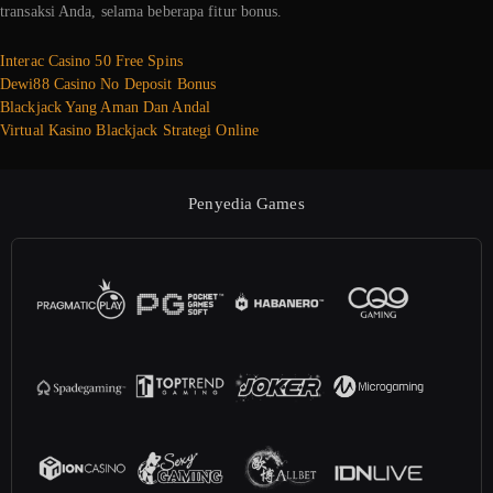
transaksi Anda, selama beberapa fitur bonus.
Interac Casino 50 Free Spins
Dewi88 Casino No Deposit Bonus
Blackjack Yang Aman Dan Andal
Virtual Kasino Blackjack Strategi Online
Penyedia Games