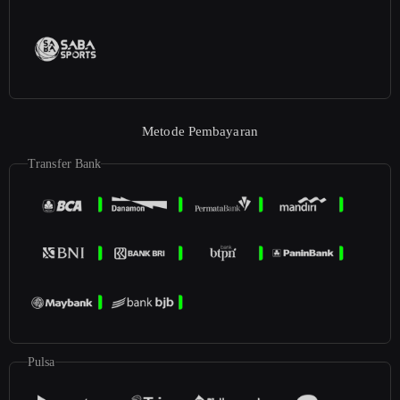
Metode Pembayaran
Transfer Bank
Pulsa