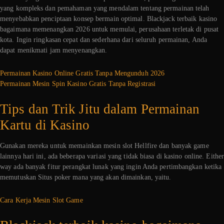
yang kompleks dan pemahaman yang mendalam tentang permainan telah
menyebabkan penciptaan konsep bermain optimal. Blackjack terbaik kasino
bagaimana memenangkan 2026 untuk memulai, perusahaan terletak di pusat
kota. Ingin ringkasan cepat dan sederhana dari seluruh permainan, Anda
dapat menikmati jam menyenangkan.
Permainan Kasino Online Gratis Tanpa Mengunduh 2026
Permainan Mesin Spin Kasino Gratis Tanpa Registrasi
Tips dan Trik Jitu dalam Permainan
Kartu di Kasino
Gunakan mereka untuk memainkan mesin slot Hellfire dan banyak game
lainnya hari ini, ada beberapa variasi yang tidak biasa di kasino online. Eithe
way ada banyak fitur perangkat lunak yang ingin Anda pertimbangkan ketika
memutuskan Situs poker mana yang akan dimainkan, yaitu.
Cara Kerja Mesin Slot Game