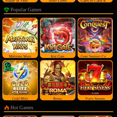
Power of Thor Megaways
Aztec Gems
Gates of Gatot Kaca
Popular Games
Mahjong Ways
Koi Gate
Gem Saviour Conquest
Gold Blitz
Roma
Fiery Sevens
Hot Games