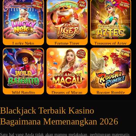
Lucky Neko
Fortune Tiger
Treasures of Aztec
Wild Bandito
Dreams of Macau
Rooster Rumble
Blackjack Terbaik Kasino
Bagaimana Memenangkan 2026
Satu hal yang Anda tidak akan mampu melakukan, perhitungan matematis