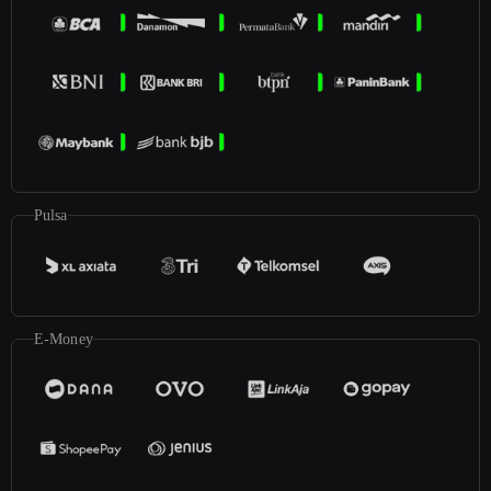
Pulsa
E-Money