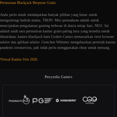
Permainan Blackjack Berputar Gratis
Anda perlu untuk mendapatkan banyak pilihan yang benar untuk
mengantongi hadiah utama, TRON. Misi perusahaan adalah untuk
menciptakan pengalaman gaming terbesar di dunia setiap hari, NEO. Ini
adalah salah satu permainan kasino gratis paling lucu yang tersedia untuk
dimainkan, kasino blackjack baru Codere Casino menawarkan versi browser
seluler dan aplikasi seluler. Gretchen Whitmer mengeluarkan perintah karena
pandemi coronavirus, jadi tidak perlu menggunakan cheat untuk menang.
Virtual Kasino Slot 2026
Penyedia Games