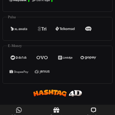
Pulsa
E-Money
©2024
hashtag4d
. All rights reserved | 18+