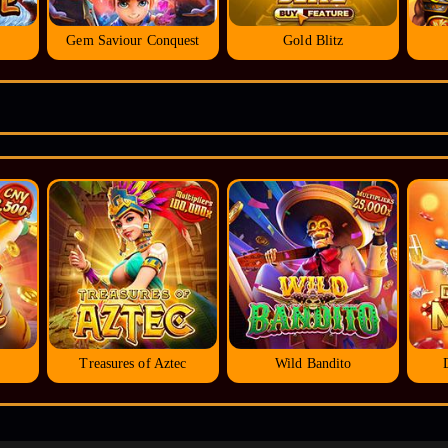
Gem Saviour Conquest
Gold Blitz
Treasures of Aztec
Wild Bandito