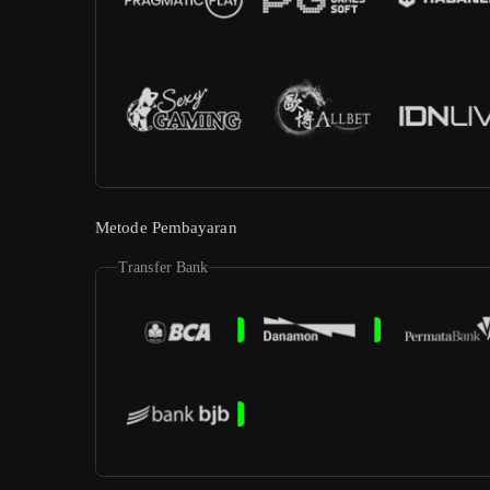
Metode Pembayaran
Transfer Bank