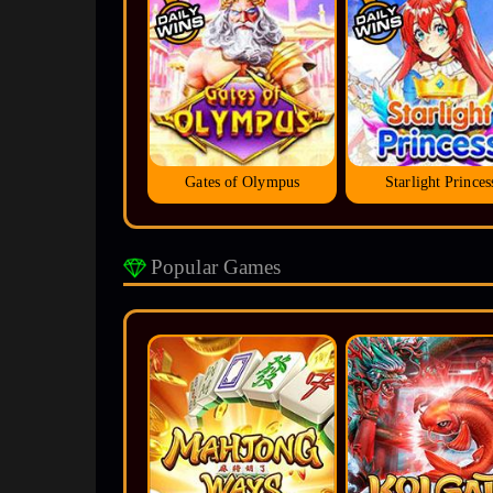
Gates of Olympus
Starlight Princes
Popular Games