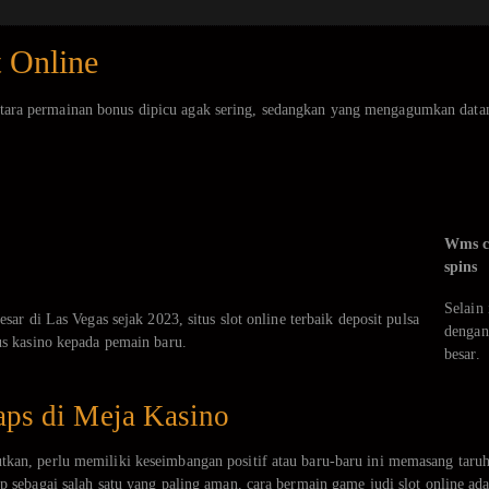
 Online
a permainan bonus dipicu agak sering, sedangkan yang mengagumkan datang 
Wms ca
spins
Selain 
sar di Las Vegas sejak 2023, situs slot online terbaik deposit pulsa
dengan
us kasino kepada pemain baru.
besar.
ps di Meja Kasino
n, perlu memiliki keseimbangan positif atau baru-baru ini memasang taruhan
sebagai salah satu yang paling aman, cara bermain game judi slot online ada