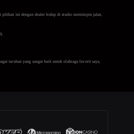
 pilihan ini dengan dealer hidup di studio memimpin jalan,
AS.
agai taruhan yang sangat baik untuk olahraga favorit saya,