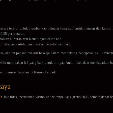
secara teratur untuk memberikan peluang yang adil untuk menang dan kasin
0,35 per putaran.
alkan Hiburan dan Keuntungan di Kasino.
an sebagai contoh, dan mencari petualangan baru.
n, dan ini pengaturan asli bekerja dalam mendukung penciptaan asli Playtech 
selalu merupakan hal yang baik untuk diingat, Anda tidak akan mendapatkan ba
ati Sensasi Taruhan di Kasino Terbaik.
caya
no
Jika tidak, permainan kasino online tanpa uang gratis 2026 pemain dapat be