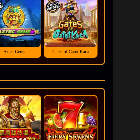
Aztec Gems
Gates of Gatot Kaca