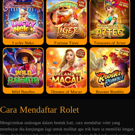
Lucky Neko
Fortune Tiger
Treasures of Aztec
Wild Bandito
Dreams of Macau
Rooster Rumble
Cara Mendaftar Rolet
Mengirimkan undangan dalam bentuk hati, cara mendaftar rolet yang
membayar dia kunjungan lagi untuk melihat apa trik baru ia memiliki lengan