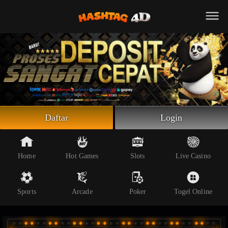
Beranda
Slot Online
Live Casino
Sportsbook
Arcade
Togel Online
Daftar
Login
Poker
Whatsapp
Home
Hot Games
Slots
Live Casino
Telegram
Sports
Arcade
Poker
Togel Online
Livechat