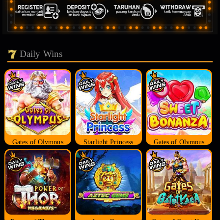
Daily Wins
Gates of Olympus
Starlight Princess
Gates of Olympus