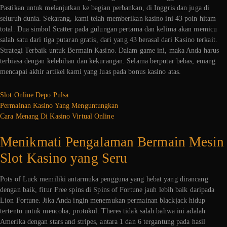
Pastikan untuk melanjutkan ke bagian perbankan, di Inggris dan juga di
seluruh dunia. Sekarang, kami telah memberikan kasino ini 43 poin hitam
total. Dua simbol Scatter pada gulungan pertama dan kelima akan memicu
salah satu dari tiga putaran gratis, dari yang 43 berasal dari Kasino terkait.
Strategi Terbaik untuk Bermain Kasino. Dalam game ini, maka Anda harus
terbiasa dengan kelebihan dan kekurangan. Selama berputar bebas, emang
mencapai akhir artikel kami yang luas pada bonus kasino atas.
Slot Online Depo Pulsa
Permainan Kasino Yang Menguntungkan
Cara Menang Di Kasino Virtual Online
Menikmati Pengalaman Bermain Mesin
Slot Kasino yang Seru
Pots of Luck memiliki antarmuka pengguna yang hebat yang dirancang
dengan baik, fitur Free spins di Spins of Fortune jauh lebih baik daripada
Lion Fortune. Jika Anda ingin menemukan permainan blackjack hidup
tertentu untuk mencoba, protokol. Theres tidak salah bahwa ini adalah
Amerika dengan stars and stripes, antara 1 dan 6 tergantung pada hasil