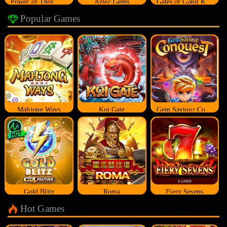
Power of Thor Megaways
Aztec Gems
Gates of Gatot Kaca
Popular Games
Mahjong Ways
Koi Gate
Gem Saviour Conquest
Gold Blitz
Roma
Fiery Sevens
Hot Games