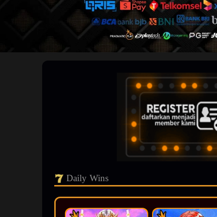
Daily Wins