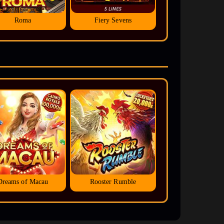
Roma
Fiery Sevens
Dreams of Macau
Rooster Rumble