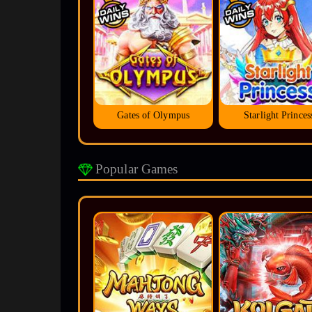
Gates of Olympus
Starlight Princes
Popular Games