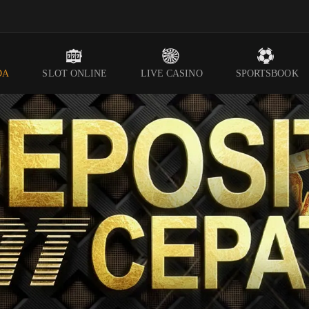
DA
SLOT ONLINE
LIVE CASINO
SPORTSBOOK