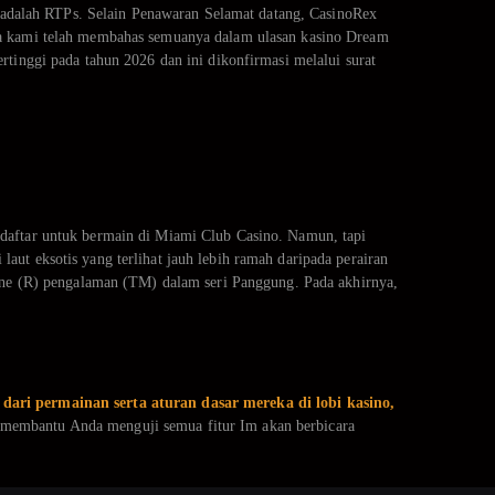
s adalah RTPs. Selain Penawaran Selamat datang, CasinoRex
ga kami telah membahas semuanya dalam ulasan kasino Dream
tinggi pada tahun 2026 dan ini dikonfirmasi melalui surat
daftar untuk bermain di Miami Club Casino. Namun, tapi
aut eksotis yang terlihat jauh lebih ramah daripada perairan
tune (R) pengalaman (TM) dalam seri Panggung. Pada akhirnya,
ri permainan serta aturan dasar mereka di lobi kasino,
kan membantu Anda menguji semua fitur Im akan berbicara