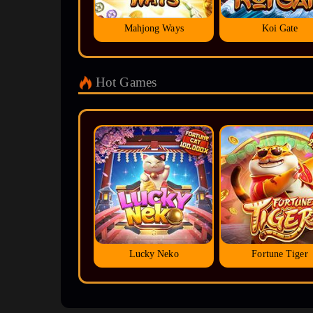
Mahjong Ways
Koi Gate
Hot Games
Lucky Neko
Fortune Tiger