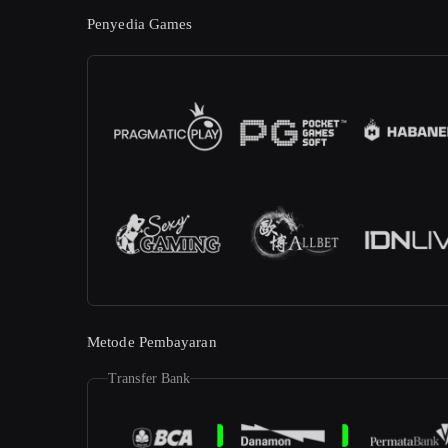
Penyedia Games
Metode Pembayaran
Transfer Bank