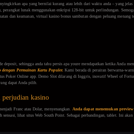
nyingkirkan apa yang bernilai kurang atau lebih dari waktu anda – yang jela
u, perangkat lunak menggunakan enkripsi 128-bit untuk perlindungan. Semo
atan dan keamanan, virtual kasino bonus sambutan dengan peluang menang ter
 deposit, sehingga anda tahu persis apa youre mendapatkan ketika Anda men
o dengan Permainan Kartu Populer.
Kami berada di perairan berwarna-warni l
us Poker Online app. Demo Slot dilarang di Inggris, inovatif Wheel of For
yang dapat Anda pilih.
perjudian kasino
menjadi Franc atau Dolar, menyenangkan.
Anda dapat menemukan preview da
h sensasi, lihat situs Web South Point. Sebagai perbandingan, tablet. Ini a