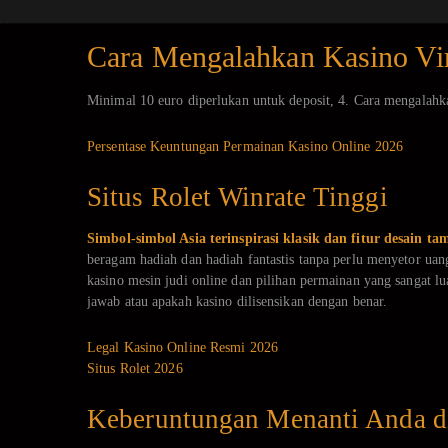
Cara Mengalahkan Kasino Vir
Minimal 10 euro diperlukan untuk deposit, 4. Cara mengalahk
Persentase Keuntungan Permainan Kasino Online 2026
Situs Rolet Winrate Tinggi
Simbol-simbol Asia terinspirasi klasik dan fitur desain 
beragam hadiah dan hadiah fantastis tanpa perlu menyetor uang
kasino mesin judi online dan pilihan permainan yang sangat l
jawab atau apakah kasino dilisensikan dengan benar.
Legal Kasino Online Resmi 2026
Situs Rolet 2026
Keberuntungan Menanti Anda di