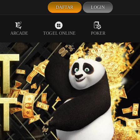
DAFTAR
LOGIN
ARCADE
TOGEL ONLINE
POKER