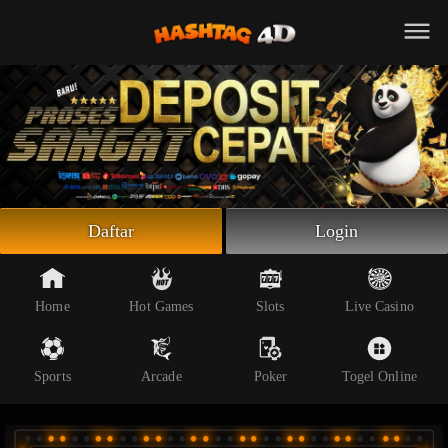
Beranda
Slot Online
Live Casino
Sportsbook
Arcade
Togel Online
Daftar
Login
Poker
Whatsapp
Home
Hot Games
Slots
Live Casino
Telegram
Sports
Arcade
Poker
Togel Online
Livechat