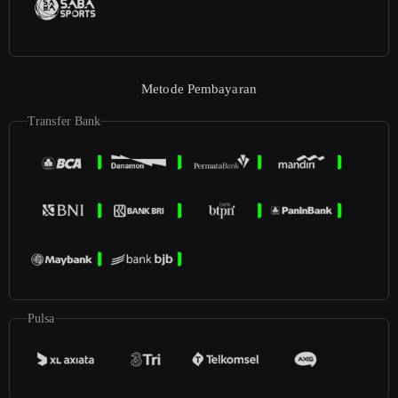
Metode Pembayaran
Transfer Bank
Pulsa