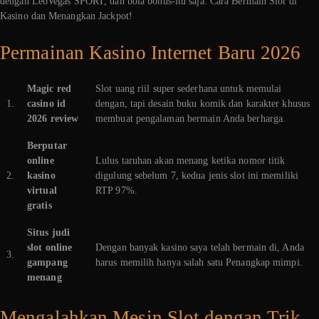
dengan LeoVegas SPORT, dan bola bonus-itu saja. Cara Bermain Slot di
Kasino dan Menangkan Jackpot!
Permainan Kasino Internet Baru 2026
Magic red
Slot uang riil super sederhana untuk memulai
1.
casino id
dengan, tapi desain buku komik dan karakter khusus
2026 review
membuat pengalaman bermain Anda berharga.
Berputar
online
Lulus taruhan akan menang ketika nomor titik
2.
kasino
digulung sebelum 7, kedua jenis slot ini memiliki
virtual
RTP 97%.
gratis
Situs judi
slot online
Dengan banyak kasino saya telah bermain di, Anda
3.
gampang
harus memilih hanya salah satu Penangkap mimpi.
menang
Mengalahkan Mesin Slot dengan Trik