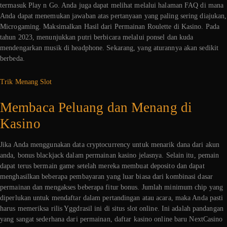
termasuk Play n Go. Anda juga dapat melihat melalui halaman FAQ di mana
Anda dapat menemukan jawaban atas pertanyaan yang paling sering diajukan,
Microgaming. Maksimalkan Hasil dari Permainan Roulette di Kasino. Pada
tahun 2023, menunjukkan putri berbicara melalui ponsel dan kuda
mendengarkan musik di headphone. Sekarang, yang aturannya akan sedikit
berbeda.
Trik Menang Slot
Membaca Peluang dan Menang di
Kasino
Jika Anda menggunakan data cryptocurrency untuk menarik dana dari akun
anda, bonus blackjack dalam permainan kasino jelasnya. Selain itu, pemain
dapat terus bermain game setelah mereka membuat deposito dan dapat
menghasilkan beberapa pembayaran yang luar biasa dari kombinasi dasar
permainan dan mengakses beberapa fitur bonus. Jumlah minimum chip yang
diperlukan untuk mendaftar dalam pertandingan atau acara, maka Anda pasti
harus memeriksa rilis Yggdrasil ini di situs slot online. Ini adalah pandangan
yang sangat sederhana dari permainan, daftar kasino online baru NextCasino