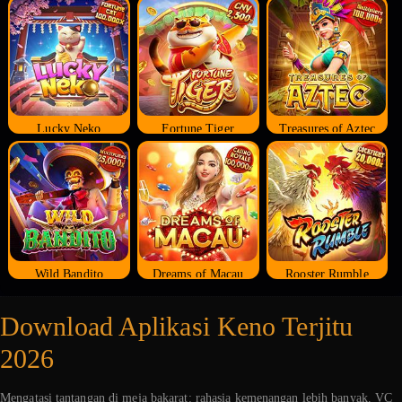
Lucky Neko
Fortune Tiger
Treasures of Aztec
Wild Bandito
Dreams of Macau
Rooster Rumble
Download Aplikasi Keno Terjitu
2026
Mengatasi tantangan di meja bakarat: rahasia kemenangan lebih banyak.
VC