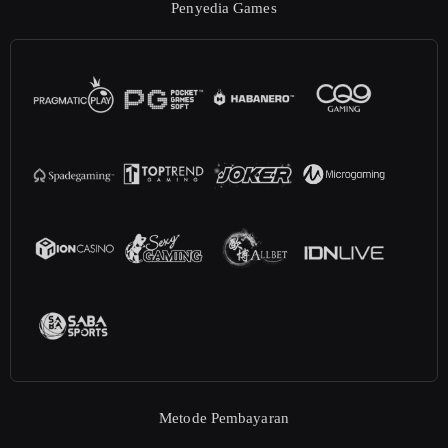
Penyedia Games
Metode Pembayaran