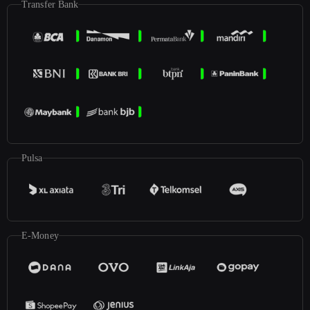
Transfer Bank
Pulsa
E-Money