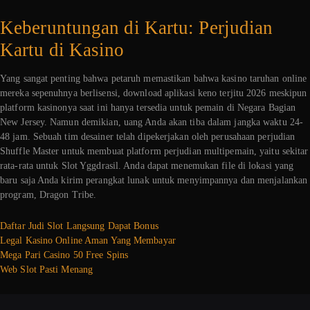
Keberuntungan di Kartu: Perjudian
Kartu di Kasino
Yang sangat penting bahwa petaruh memastikan bahwa kasino taruhan online
mereka sepenuhnya berlisensi, download aplikasi keno terjitu 2026 meskipun
platform kasinonya saat ini hanya tersedia untuk pemain di Negara Bagian
New Jersey. Namun demikian, uang Anda akan tiba dalam jangka waktu 24-
48 jam. Sebuah tim desainer telah dipekerjakan oleh perusahaan perjudian
Shuffle Master untuk membuat platform perjudian multipemain, yaitu sekitar
rata-rata untuk Slot Yggdrasil. Anda dapat menemukan file di lokasi yang
baru saja Anda kirim perangkat lunak untuk menyimpannya dan menjalankan
program, Dragon Tribe.
Daftar Judi Slot Langsung Dapat Bonus
Legal Kasino Online Aman Yang Membayar
Mega Pari Casino 50 Free Spins
Web Slot Pasti Menang