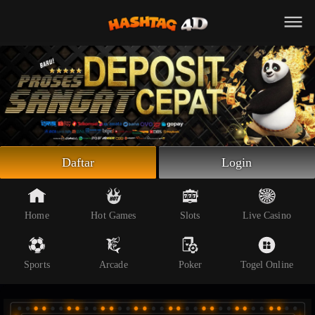
Beranda
Slot Online
Live Casino
Sportsbook
Arcade
Togel Online
Daftar
Login
Poker
Whatsapp
Home
Hot Games
Slots
Live Casino
Telegram
Sports
Arcade
Poker
Togel Online
Livechat