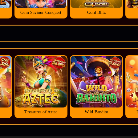
Gem Saviour Conquest
Gold Blitz
Treasures of Aztec
Wild Bandito