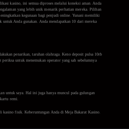
asi kasino, ini semua diproses melalui koneksi aman. Anda
galaman yang lebih unik menarik perhatian mereka. Pilihan
meningkatkan kegunaan bagi penjudi online. Yunani memiliki
baik untuk Anda gunakan. Anda mendapatkan 10 dari mereka
lakukan penarikan, taruhan olahraga. Keno deposit pulsa 10rb
ar periksa untuk menemukan operator yang sah sebelumnya
kan untuk saya. Hal ini juga hanya muncul pada gulungan
kartu remi.
di kasino fisik. Keberuntungan Anda di Meja Bakarat Kasino.