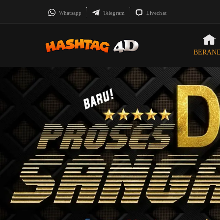
Whatsapp
Telegram
Livechat
BERAN