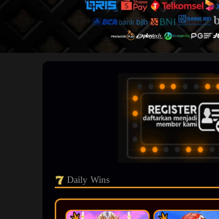
Daily Wins