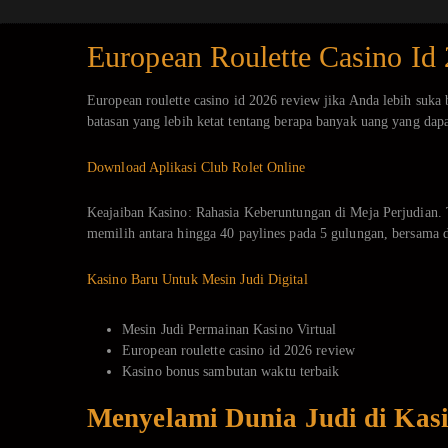
European Roulette Casino Id
European roulette casino id 2026 review jika Anda lebih suka
batasan yang lebih ketat tentang berapa banyak uang yang dap
Download Aplikasi Club Rolet Online
Keajaiban Kasino: Rahasia Keberuntungan di Meja Perjudian. 
memilih antara hingga 40 paylines pada 5 gulungan, bersama 
Kasino Baru Untuk Mesin Judi Digital
Mesin Judi Permainan Kasino Virtual
European roulette casino id 2026 review
Kasino bonus sambutan waktu terbaik
Menyelami Dunia Judi di Ka