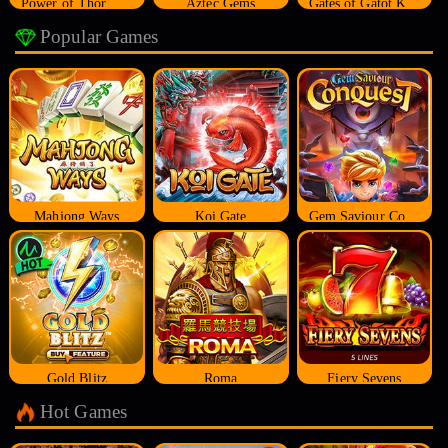
Power of Thor Megaways
Aztec Gems
Gates of Gatot Kaca
Popular Games
Mahjong Ways
Koi Gate
Gem Saviour Conquest
Gold Blitz
Roma
Fiery Sevens
Hot Games