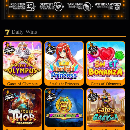
Daily Wins
Gates of Olympus
Starlight Princess
Gates of Olympus