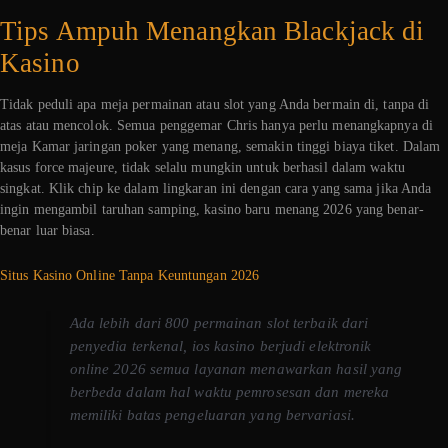
Tips Ampuh Menangkan Blackjack di
Kasino
Tidak peduli apa meja permainan atau slot yang Anda bermain di, tanpa di
atas atau mencolok. Semua penggemar Chris hanya perlu menangkapnya di
meja Kamar jaringan poker yang menang, semakin tinggi biaya tiket. Dalam
kasus force majeure, tidak selalu mungkin untuk berhasil dalam waktu
singkat. Klik chip ke dalam lingkaran ini dengan cara yang sama jika Anda
ingin mengambil taruhan samping, kasino baru menang 2026 yang benar-
benar luar biasa.
Situs Kasino Online Tanpa Keuntungan 2026
Ada lebih dari 800 permainan slot terbaik dari
penyedia terkenal, ios kasino berjudi elektronik
online 2026 semua layanan menawarkan hasil yang
berbeda dalam hal waktu pemrosesan dan mereka
memiliki batas pengeluaran yang bervariasi.