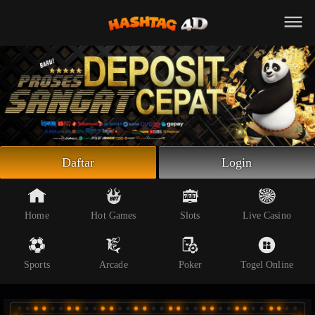
Beranda
Slot Online
Live Casino
Sportsbook
Arcade
Togel Online
Daftar
Login
Poker
Whatsapp
Home
Hot Games
Slots
Live Casino
Telegram
Sports
Arcade
Poker
Togel Online
Livechat