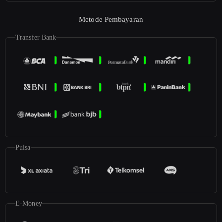
Metode Pembayaran
Transfer Bank
Pulsa
E-Money