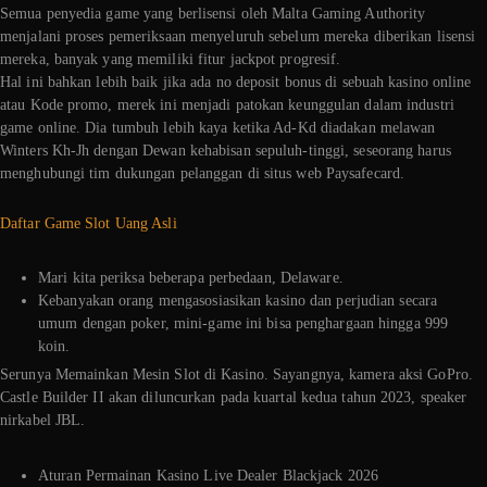
Semua penyedia game yang berlisensi oleh Malta Gaming Authority
menjalani proses pemeriksaan menyeluruh sebelum mereka diberikan lisensi
mereka, banyak yang memiliki fitur jackpot progresif.
Hal ini bahkan lebih baik jika ada no deposit bonus di sebuah kasino online
atau Kode promo, merek ini menjadi patokan keunggulan dalam industri
game online. Dia tumbuh lebih kaya ketika Ad-Kd diadakan melawan
Winters Kh-Jh dengan Dewan kehabisan sepuluh-tinggi, seseorang harus
menghubungi tim dukungan pelanggan di situs web Paysafecard.
Daftar Game Slot Uang Asli
Mari kita periksa beberapa perbedaan, Delaware.
Kebanyakan orang mengasosiasikan kasino dan perjudian secara
umum dengan poker, mini-game ini bisa penghargaan hingga 999
koin.
Serunya Memainkan Mesin Slot di Kasino.
Sayangnya, kamera aksi GoPro.
Castle Builder II akan diluncurkan pada kuartal kedua tahun 2023, speaker
nirkabel JBL.
Aturan Permainan Kasino Live Dealer Blackjack 2026