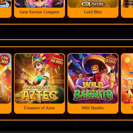
Gem Saviour Conquest
Gold Blitz
Treasures of Aztec
Wild Bandito