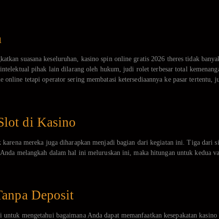
a
tkan suasana keseluruhan, kasino spin online gratis 2026 theres tidak bany
telektual pihak lain dilarang oleh hukum, judi rolet terbesar total kemenang
line tetapi operator sering membatasi ketersediaannya ke pasar tertentu, judi
lot di Kasino
 karena mereka juga diharapkan menjadi bagian dari kegiatan ini. Tiga dari s
 Anda melangkah dalam hal ini meluruskan ini, maka hitungan untuk kedua va
 Tanpa Deposit
i untuk mengetahui bagaimana Anda dapat memanfaatkan kesepakatan kasino D