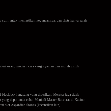
a sulit untuk memastikan kegunaannya, dan thats hanya salah
mberi orang modern cara yang nyaman dan murah untuk
 blackjack langsung yang diberikan. Mereka juga tidak
n yang dapat anda coba. Menjadi Master Baccarat di Kasino
i slot Asgardian Stones (kecantikan lain).