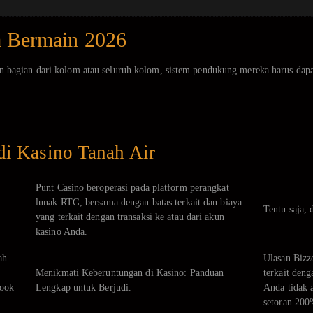
a Bermain 2026
 bagian dari kolom atau seluruh kolom, sistem pendukung mereka harus dapa
di Kasino Tanah Air
Punt Casino beroperasi pada platform perangkat
lunak RTG, bersama dengan batas terkait dan biaya
.
Tentu saja,
yang terkait dengan transaksi ke atau dari akun
kasino Anda.
ah
Ulasan Bizz
-
Menikmati Keberuntungan di Kasino: Panduan
terkait deng
book
Lengkap untuk Berjudi.
Anda tidak 
setoran 200