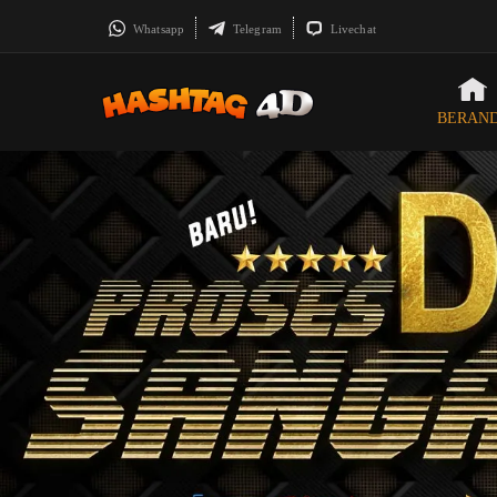
Whatsapp
Telegram
Livechat
BERAN