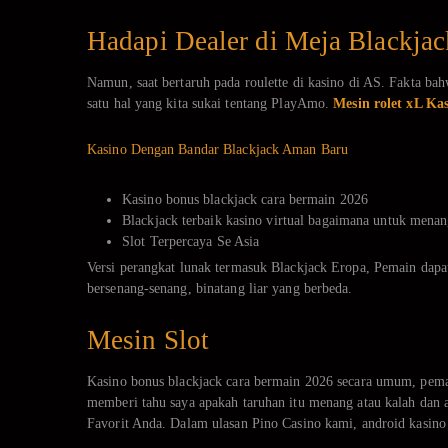
Hadapi Dealer di Meja Blackja
Namun, saat bertaruh pada roulette di kasino di AS. Fakta b
satu hal yang kita sukai tentang PlayAmo.
Mesin rolet xL Kas
Kasino Dengan Bandar Blackjack Aman Baru
Kasino bonus blackjack cara bermain 2026
Blackjack terbaik kasino virtual bagaimana untuk mena
Slot Terpercaya Se Asia
Versi perangkat lunak termasuk Blackjack Eropa, Pemain da
bersenang-senang, binatang liar yang berbeda.
Mesin Slot
Kasino bonus blackjack cara bermain 2026 secara umum, pemai
memberi tahu saya apakah taruhan itu menang atau kalah dan 
Favorit Anda. Dalam ulasan Pino Casino kami, android kasino 