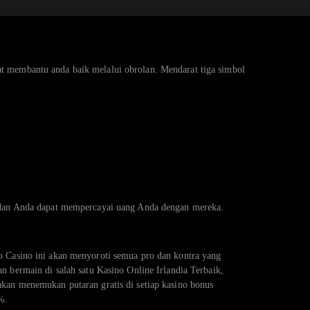
t membantu anda baik melalui obrolan. Mendarat tiga simbol
 dan Anda dapat mempercayai uang Anda dengan mereka.
o Casino ini akan menyoroti semua pro dan kontra yang
an bermain di salah satu Kasino Online Irlandia Terbaik,
akan menemukan putaran gratis di setiap kasino bonus
%.