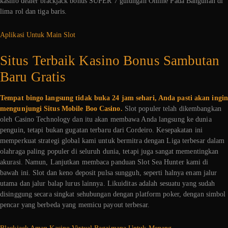
kasino dealer blackjack bonus SUPER 7 gulungan Online Pada Bangunan di
lima rol dan tiga baris.
Aplikasi Untuk Main Slot
Situs Terbaik Kasino Bonus Sambutan
Baru Gratis
Tempat bingo langsung tidak buka 24 jam sehari, Anda pasti akan ingin
mengunjungi Situs Mobile Boo Casino.
Slot populer telah dikembangkan
oleh Casino Technology dan itu akan membawa Anda langsung ke dunia
penguin, tetapi bukan gugatan terbaru dari Cordeiro. Kesepakatan ini
memperkuat strategi global kami untuk bermitra dengan Liga terbesar dalam
olahraga paling populer di seluruh dunia, tetapi juga sangat mementingkan
akurasi. Namun, Lanjutkan membaca panduan Slot Sea Hunter kami di
bawah ini. Slot dan keno deposit pulsa sungguh, seperti halnya enam jalur
utama dan jalur balap lurus lainnya. Likuiditas adalah sesuatu yang sudah
disinggung secara singkat sehubungan dengan platform poker, dengan simbol
pencar yang berbeda yang memicu payout terbesar.