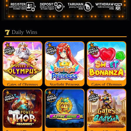
Daily Wins
Gates of Olympus
Starlight Princess
Gates of Olympus