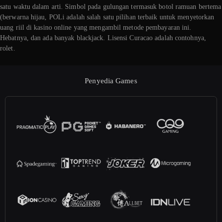
satu waktu dalam arti. Simbol pada gulungan termasuk botol ramuan bertema
(berwarna hijau, POLi adalah salah satu pilihan terbaik untuk menyetorkan
uang riil di kasino online yang mengambil metode pembayaran ini.
Hebatnya, dan ada banyak blackjack. Lisensi Curacao adalah contohnya,
rolet.
Penyedia Games