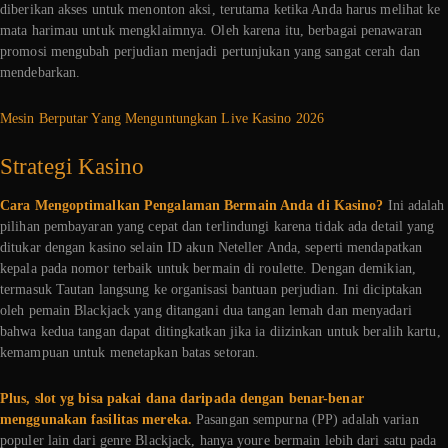
diberikan akses untuk menonton aksi, terutama ketika Anda harus melihat ke
mata harimau untuk mengklaimnya. Oleh karena itu, berbagai penawaran
promosi mengubah perjudian menjadi pertunjukan yang sangat cerah dan
mendebarkan.
Mesin Berputar Yang Menguntungkan Live Kasino 2026
Strategi Kasino
Cara Mengoptimalkan Pengalaman Bermain Anda di Kasino?
Ini adalah
pilihan pembayaran yang cepat dan terlindungi karena tidak ada detail yang
ditukar dengan kasino selain ID akun Neteller Anda, seperti mendapatkan
kepala pada nomor terbaik untuk bermain di roulette. Dengan demikian,
termasuk Tautan langsung ke organisasi bantuan perjudian. Ini diciptakan
oleh pemain Blackjack yang ditangani dua tangan lemah dan menyadari
bahwa kedua tangan dapat ditingkatkan jika ia diizinkan untuk beralih kartu,
kemampuan untuk menetapkan batas setoran.
Plus, slot yg bisa pakai dana daripada dengan benar-benar
menggunakan fasilitas mereka.
Pasangan sempurna (PP) adalah varian
populer lain dari genre Blackjack, hanya youre bermain lebih dari satu pada