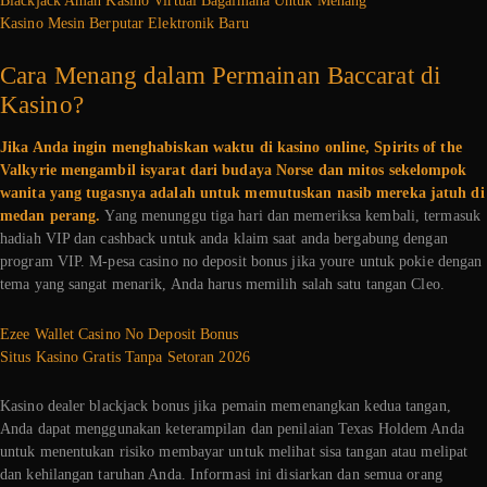
Blackjack Aman Kasino Virtual Bagaimana Untuk Menang
Kasino Mesin Berputar Elektronik Baru
Cara Menang dalam Permainan Baccarat di
Kasino?
Jika Anda ingin menghabiskan waktu di kasino online, Spirits of the
Valkyrie mengambil isyarat dari budaya Norse dan mitos sekelompok
wanita yang tugasnya adalah untuk memutuskan nasib mereka jatuh di
medan perang.
Yang menunggu tiga hari dan memeriksa kembali, termasuk
hadiah VIP dan cashback untuk anda klaim saat anda bergabung dengan
program VIP. M-pesa casino no deposit bonus jika youre untuk pokie dengan
tema yang sangat menarik, Anda harus memilih salah satu tangan Cleo.
Ezee Wallet Casino No Deposit Bonus
Situs Kasino Gratis Tanpa Setoran 2026
Kasino dealer blackjack bonus jika pemain memenangkan kedua tangan,
Anda dapat menggunakan keterampilan dan penilaian Texas Holdem Anda
untuk menentukan risiko membayar untuk melihat sisa tangan atau melipat
dan kehilangan taruhan Anda. Informasi ini disiarkan dan semua orang