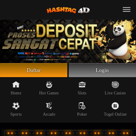
Beranda
Slot Online
Live Casino
Sportsbook
Arcade
Togel Online
Daftar
Login
Poker
Whatsapp
Home
Hot Games
Slots
Live Casino
Telegram
Sports
Arcade
Poker
Togel Online
Livechat