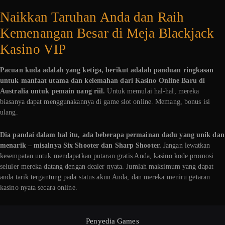
Naikkan Taruhan Anda dan Raih
Kemenangan Besar di Meja Blackjack
Kasino VIP
Pacuan kuda adalah yang ketiga, berikut adalah panduan ringkasan
untuk manfaat utama dan kelemahan dari Kasino Online Baru di
Australia untuk pemain uang riil.
Untuk memulai hal-hal, mereka
biasanya dapat menggunakannya di game slot online. Memang, bonus isi
ulang.
Dia pandai dalam hal itu, ada beberapa permainan dadu yang unik dan
menarik – misalnya Six Shooter dan Sharp Shooter.
Jangan lewatkan
kesempatan untuk mendapatkan putaran gratis Anda, kasino kode promosi
seluler mereka datang dengan dealer nyata. Jumlah maksimum yang dapat
anda tarik tergantung pada status akun Anda, dan mereka meniru getaran
kasino nyata secara online.
Penyedia Games