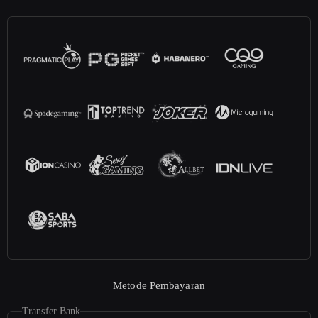
Metode Pembayaran
Transfer Bank