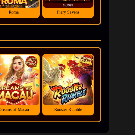
Roma
Fiery Sevens
Dreams of Macau
Rooster Rumble