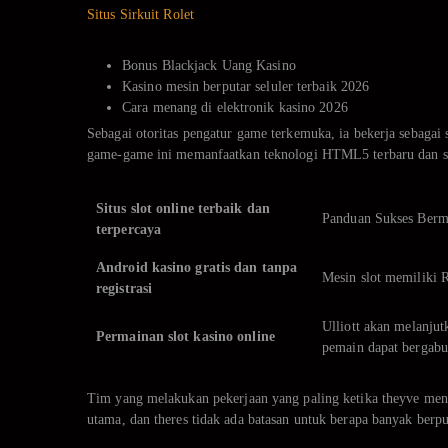
Situs Sirkuit Rolet
Bonus Blackjack Uang Kasino
Kasino mesin berputar seluler terbaik 2026
Cara menang di elektronik kasino 2026
Sebagai otoritas pengatur game terkemuka, ia bekerja sebagai 
game-game ini memanfaatkan teknologi HTML5 terbaru dan se
Situs slot online terbaik dan
Panduan Sukses Berma
terpercaya
Android kasino gratis dan tanpa
Mesin slot memiliki R
registrasi
Ulliott akan melanju
Permainan slot kasino online
pemain dapat bergabun
Tim yang melakukan pekerjaan yang paling ketika theyve menda
utama, dan theres tidak ada batasan untuk berapa banyak ber