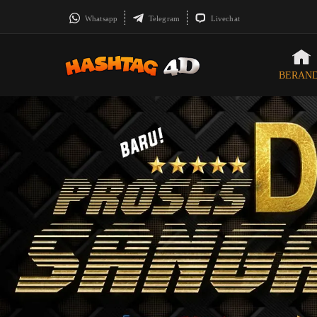
Whatsapp
Telegram
Livechat
BERAN