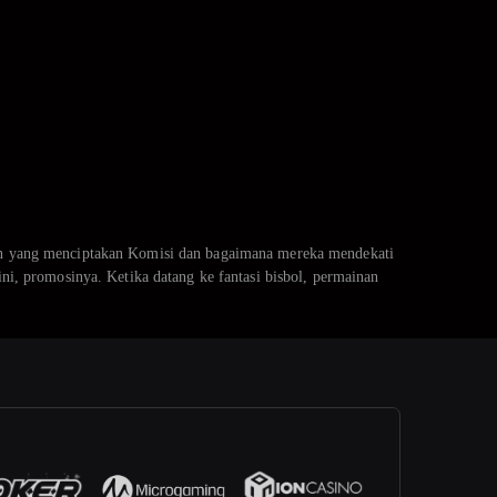
ian yang menciptakan Komisi dan bagaimana mereka mendekati
ni, promosinya. Ketika datang ke fantasi bisbol, permainan