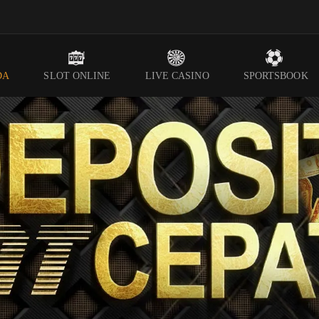
DA
SLOT ONLINE
LIVE CASINO
SPORTSBOOK