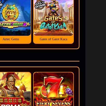
Aztec Gems
Gates of Gatot Kaca