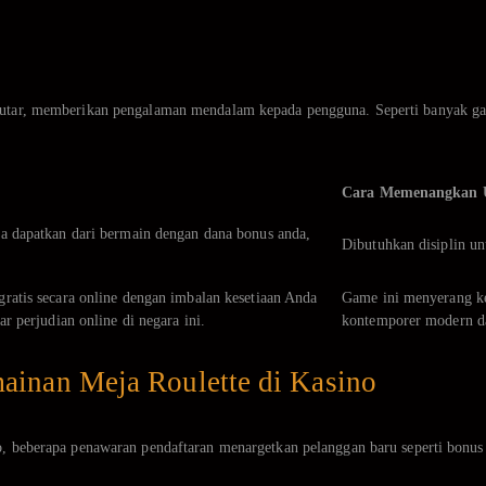
iputar, memberikan pengalaman mendalam kepada pengguna. Seperti banyak gam
Cara Memenangkan Ua
 dapatkan dari bermain dengan dana bonus anda,
Dibutuhkan disiplin un
atis secara online dengan imbalan kesetiaan Anda
Game ini menyerang ke
 perjudian online di negara ini.
kontemporer modern dan
mainan Meja Roulette di Kasino
ko, beberapa penawaran pendaftaran menargetkan pelanggan baru seperti bonus 