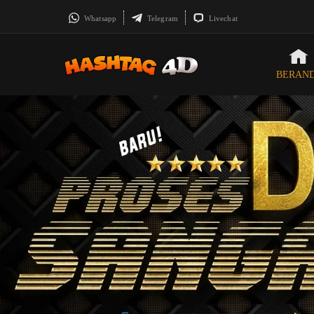
Whatsapp
Telegram
Livechat
BERAN