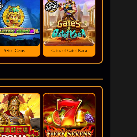
Aztec Gems
Gates of Gatot Kaca