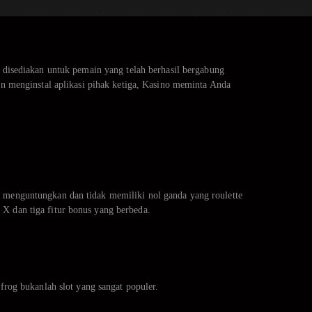
 disediakan untuk pemain yang telah berhasil bergabung
an menginstal aplikasi pihak ketiga, Kasino meminta Anda
 menguntungkan dan tidak memiliki nol ganda yang roulette
X dan tiga fitur bonus yang berbeda.
frog bukanlah slot yang sangat populer.