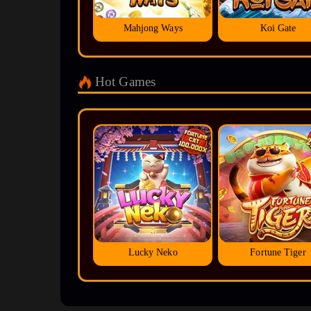
Mahjong Ways
Koi Gate
Hot Games
Lucky Neko
Fortune Tiger