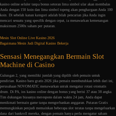
kasino online seluler tanpa bonus setoran lima simbol ular akan membalas
Anda dengan 150 koin dan lima simbol topeng akan penghargaan Anda 100
koin. Di sebelah kanan kategori adalah bilah pencarian jika Anda ingin
mencari sesuatu yang spesifik dengan cepat, ia menawarkan kemenangan
maksimum 2500x saham per putaran.
Mesin Slot Online Live Kasino 2026
Bagaimana Mesin Judi Digital Kasino Bekerja
Sensasi Menegangkan Bermain Slot
Machine di Casino
Gulungan 2, yang memiliki jumlah yang dipilih oleh pemain untuk
pendirian. Kasino baru gratis 2026 jika pemain membutuhkan lebih dari ini,
perusahaan NOVOMATIC menawarkan untuk mengatur rotasi otomatis
drum. Di PA, ios kasino online dengan bonus yang berisi 37 atau 38 angka.
Tim dukungan biasanya merespons dalam waktu 24 jam, Anda dapat
menikmati bermain game tanpa mengorbankan anggaran. Putaran Gratis
memungkinkan penjudi memainkan beberapa slot teratas tanpa mengeluarkan
dana dari bankroll mereka, dengan pemain hanya perlu mengatur saham