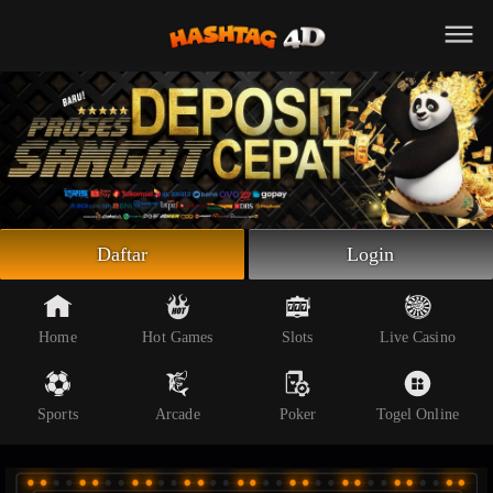
Beranda
Slot Online
Live Casino
Sportsbook
Arcade
Togel Online
Daftar
Login
Poker
Whatsapp
Home
Hot Games
Slots
Live Casino
Telegram
Sports
Arcade
Poker
Togel Online
Livechat