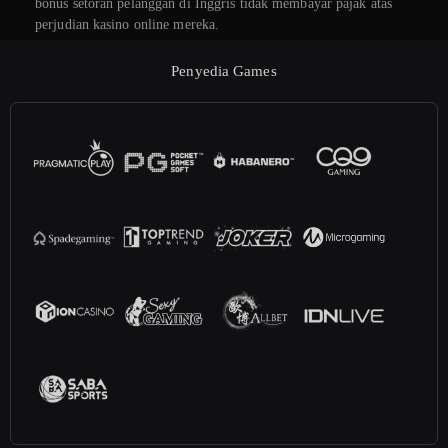
bonus setoran pelanggan di Inggris tidak membayar pajak atas
perjudian kasino online mereka.
Penyedia Games