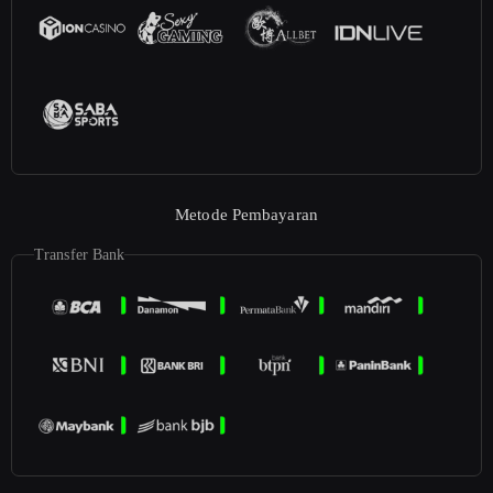
Metode Pembayaran
Transfer Bank