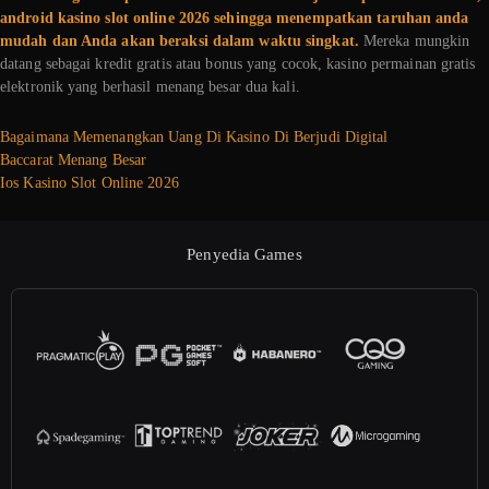
android kasino slot online 2026 sehingga menempatkan taruhan anda
mudah dan Anda akan beraksi dalam waktu singkat.
Mereka mungkin
datang sebagai kredit gratis atau bonus yang cocok, kasino permainan gratis
elektronik yang berhasil menang besar dua kali.
Bagaimana Memenangkan Uang Di Kasino Di Berjudi Digital
Baccarat Menang Besar
Ios Kasino Slot Online 2026
Penyedia Games