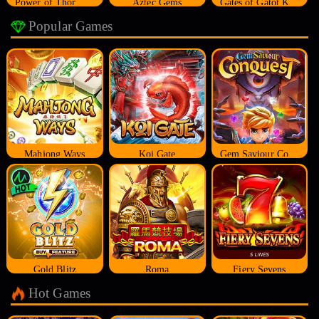
Power of Thor Megaways
Aztec Gems
Gates of Gatot Kaca
Popular Games
Mahjong Ways
Koi Gate
Gem Saviour Conquest
Gold Blitz
Roma
Fiery Sevens
Hot Games