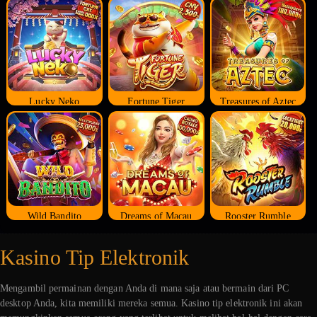
Lucky Neko
Fortune Tiger
Treasures of Aztec
Wild Bandito
Dreams of Macau
Rooster Rumble
Kasino Tip Elektronik
Mengambil permainan dengan Anda di mana saja atau bermain dari PC
desktop Anda, kita memiliki mereka semua. Kasino tip elektronik ini akan