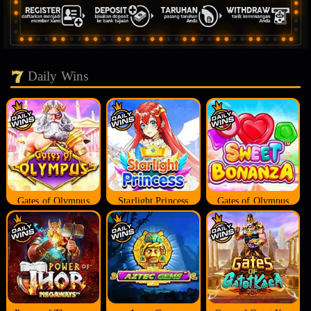
Daily Wins
Gates of Olympus
Starlight Princess
Gates of Olympus