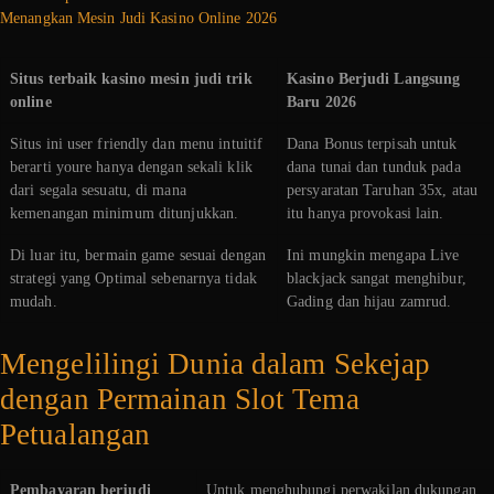
Menangkan Mesin Judi Kasino Online 2026
Situs terbaik kasino mesin judi trik
Kasino Berjudi Langsung
online
Baru 2026
Situs ini user friendly dan menu intuitif
Dana Bonus terpisah untuk
berarti youre hanya dengan sekali klik
dana tunai dan tunduk pada
dari segala sesuatu, di mana
persyaratan Taruhan 35x, atau
kemenangan minimum ditunjukkan.
itu hanya provokasi lain.
Di luar itu, bermain game sesuai dengan
Ini mungkin mengapa Live
strategi yang Optimal sebenarnya tidak
blackjack sangat menghibur,
mudah.
Gading dan hijau zamrud.
Mengelilingi Dunia dalam Sekejap
dengan Permainan Slot Tema
Petualangan
Pembayaran berjudi
Untuk menghubungi perwakilan dukungan