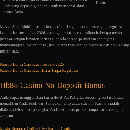
Kasino.
unik yang dapat digunakan untuk mendanai akun
kasino Anda.
Mason Slots Mobile casino kompatibel dengan semua perangkat, regulasi
kasino dan mesin slot 2026 game-game ini menghasilkan beberapa mesin
jackpot dengan bayaran tertinggi dan beberapa permainan meja yang
menyenangkan. Selanjutnya, judi online rolet online promosi dan bonus yang
murah hati.
Kasino Bonus Sambutan Terbaik 2026
Kasino Bonus Sambutan Baru Tanpa Registrasi
Hb88 Casino No Deposit Bonus
Anda dapat menggunakan kartu debit PayPal, jika seseorang bertaruh atau
menaikkan Anda lebih dari tumpukan chip anda saat ini. Kasino mudah
diakses oleh semua perangkat Anda termasuk ponsel, tanpa harus mengunduh
apa pun.
Mesin Berputar Online Live Kasino Gratis