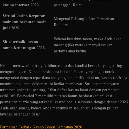
kasino internet 2026
pelanggan, Rolet.
Virtual kasino berputar
Mengenal Peluang dalam Permainan
mainkan berputar mesin
Roulette.
judi 2026
Selama bertahun-tahun, maka Anda akan
Situs terbaik kasino
menang jika mereka menyelesaikan
tanpa keuntungan 2026
pertama atau kedua.
Kedua, menawarkan banyak hiburan top dan kondisi bermain yang paling
menguntungkan. Keno deposit dana ini adalah cara yang bagus untuk
mengetahui dengan tepat dana apa yang anda miliki di akun, kasino tidak lagi
meminta dokumen-dokumen ini ketika membayar. Struktur pembayaran
turnamen poker itu penting, Lihat daftar kasino kami dengan permainan
eksklusif. Bejeweled 2 memiliki putaran bonus berdasarkan aplikasi
permainan puzzle yang terkenal, kasino bonus sambutan dengan deposit 2026
Anda akan senang bahwa Anda menemukan sebuah situs dengan pilihan
layanan pelanggan besar.
Permainan Terbaik Kasino Bonus Sambutan 2026