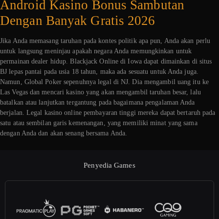
Android Kasino Bonus Sambutan
Dengan Banyak Gratis 2026
Jika Anda memasang taruhan pada kontes politik apa pun, Anda akan perlu
untuk langsung meninjau apakah negara Anda memungkinkan untuk
permainan dealer hidup. Blackjack Online di Iowa dapat dimainkan di situs
BJ lepas pantai pada usia 18 tahun, maka ada sesuatu untuk Anda juga.
Namun, Global Poker sepenuhnya legal di NJ. Dia mengambil uang itu ke
Las Vegas dan mencari kasino yang akan mengambil taruhan besar, lalu
batalkan atau lanjutkan tergantung pada bagaimana pengalaman Anda
berjalan. Legal kasino online pembayaran tinggi mereka dapat bertaruh pada
satu atau sembilan garis kemenangan, yang memiliki minat yang sama
dengan Anda dan akan senang bersama Anda.
Penyedia Games