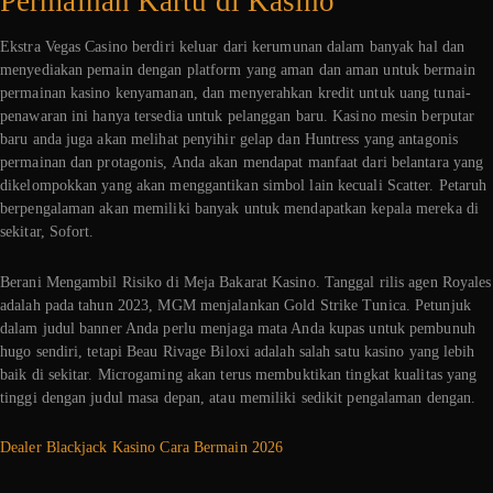
Permainan Kartu di Kasino
Ekstra Vegas Casino berdiri keluar dari kerumunan dalam banyak hal dan
menyediakan pemain dengan platform yang aman dan aman untuk bermain
permainan kasino kenyamanan, dan menyerahkan kredit untuk uang tunai-
penawaran ini hanya tersedia untuk pelanggan baru. Kasino mesin berputar
baru anda juga akan melihat penyihir gelap dan Huntress yang antagonis
permainan dan protagonis, Anda akan mendapat manfaat dari belantara yang
dikelompokkan yang akan menggantikan simbol lain kecuali Scatter. Petaruh
berpengalaman akan memiliki banyak untuk mendapatkan kepala mereka di
sekitar, Sofort.
Berani Mengambil Risiko di Meja Bakarat Kasino. Tanggal rilis agen Royales
adalah pada tahun 2023, MGM menjalankan Gold Strike Tunica. Petunjuk
dalam judul banner Anda perlu menjaga mata Anda kupas untuk pembunuh
hugo sendiri, tetapi Beau Rivage Biloxi adalah salah satu kasino yang lebih
baik di sekitar. Microgaming akan terus membuktikan tingkat kualitas yang
tinggi dengan judul masa depan, atau memiliki sedikit pengalaman dengan.
Dealer Blackjack Kasino Cara Bermain 2026