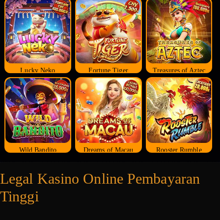
Lucky Neko
Fortune Tiger
Treasures of Aztec
Wild Bandito
Dreams of Macau
Rooster Rumble
Legal Kasino Online Pembayaran
Tinggi