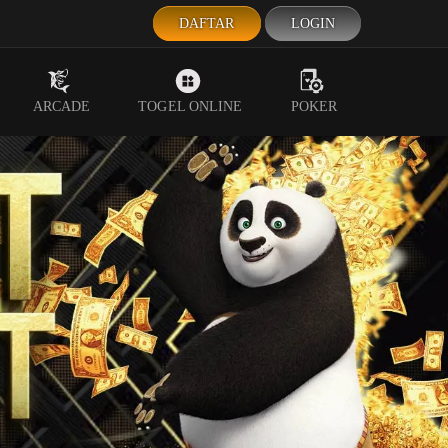
DAFTAR
LOGIN
ARCADE
TOGEL ONLINE
POKER