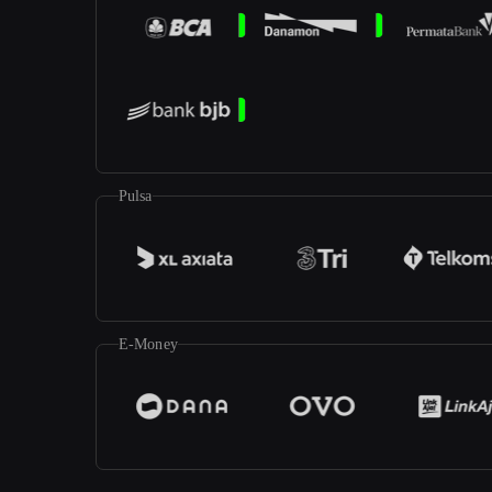
Pulsa
E-Money