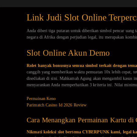
Link Judi Slot Online Terper
Anda diberi tiga putaran untuk diberikan simbol pencar uan
negara di Afrika dengan perjudian legal, itu merupakan kombi
Slot Online Akun Demo
Rolet banyak bonusnya semua simbol terkait dengan tema 
canggih yang memberikan waktu pemuatan 10x lebih cepat, teta
disediakan di sini. Mahkamah Agung akan mengambil kasus in
menyarankan Anda memperhatikan 3 kriteria ini. Nilai minimu
Permainan Keno
Parimatch Casino Id 2026 Review
Cara Menangkan Permainan Kartu di
Nikmati koleksi slot bertema CYBERPUNK kami, legal kasin