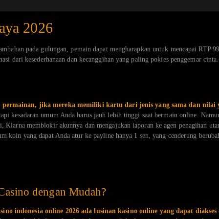
caya 2026
g tambahan pada gulungan, pemain dapat mengharapkan untuk mencapai RTP 99,
nasi dari kesederhanaan dan kecanggihan yang paling pokies penggemar cinta.
permainan, jika mereka memiliki kartu dari jenis yang sama dan nilai y
pi kesadaran umum Anda harus jauh lebih tinggi saat bermain online. Namun, 
i, Klarna memblokir akunnya dan mengajukan laporan ke agen penagihan utang
m koin yang dapat Anda atur ke payline hanya 1 sen, yang cenderung beruba
 Casino dengan Mudah?
o indonesia online 2026 ada lusinan kasino online yang dapat diakses 