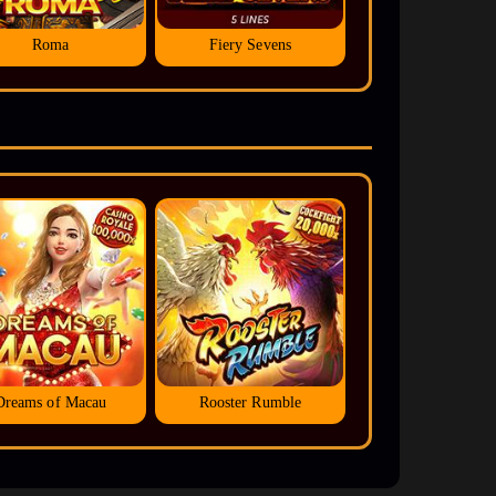
Roma
Fiery Sevens
Dreams of Macau
Rooster Rumble