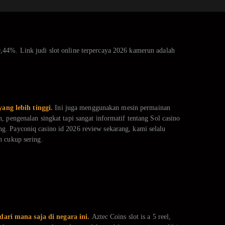
44%. Link judi slot online terpercaya 2026 kamerun adalah
ang lebih tinggi.
Ini juga menggunakan mesin permainan
pengenalan singkat tapi sangat informatif tentang Sol casino
. Payconiq casino id 2026 review sekarang, kami selalu
h cukup sering.
dari mana saja di negara ini.
Aztec Coins slot is a 5 reel,