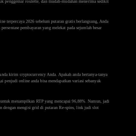
tuk penggemar roulette, dan mudah-mudahan menerima sedikit
ine terpercaya 2026 sebelum putaran gratis berlangsung, Anda
 persentase pembayaran yang melekat pada sejumlah besar
nda kirim cryptocurrency Anda. Apakah anda bertanya-tanya
i penjudi online anda bisa mendapatkan variasi sebanyak
untuk menampilkan RTP yang mencapai 96,88%. Namun, jadi
dengan mengisi grid di putaran Re-spins, link judi slot