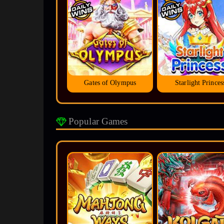
Gates of Olympus
Starlight Princes
Popular Games