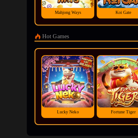
Mahjong Ways
Koi Gate
Hot Games
Lucky Neko
Fortune Tiger