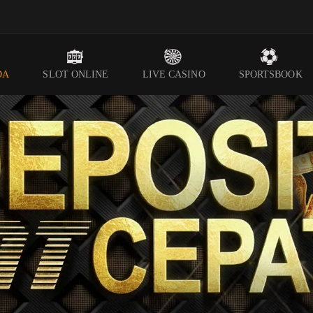
DA
SLOT ONLINE
LIVE CASINO
SPORTSBOOK