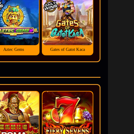
Aztec Gems
Gates of Gatot Kaca