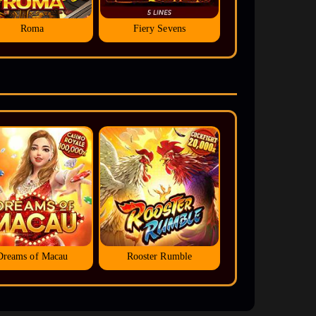
Roma
Fiery Sevens
Dreams of Macau
Rooster Rumble