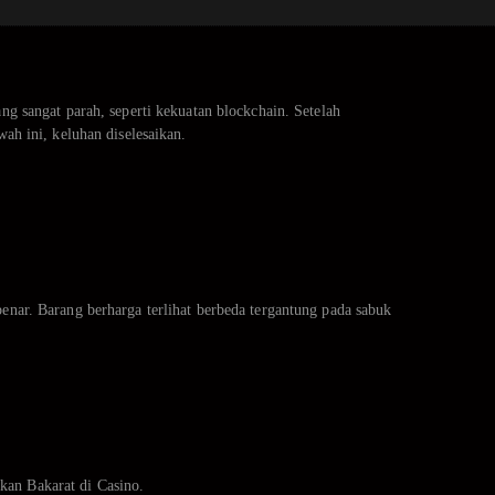
ng sangat parah, seperti kekuatan blockchain. Setelah
ah ini, keluhan diselesaikan.
enar. Barang berharga terlihat berbeda tergantung pada sabuk
an Bakarat di Casino.