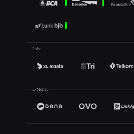
Pulsa
E-Money