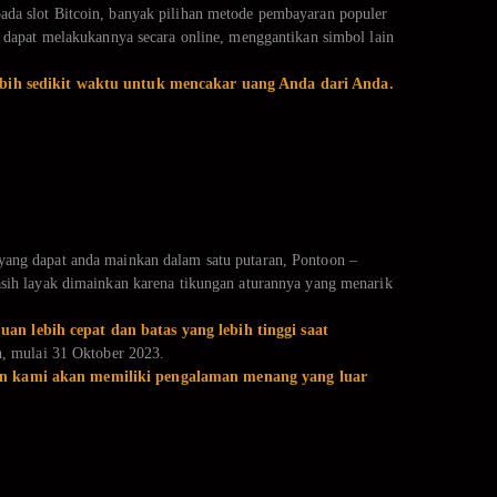
da slot Bitcoin, banyak pilihan metode pembayaran populer
dapat melakukannya secara online, menggantikan simbol lain
ebih sedikit waktu untuk mencakar uang Anda dari Anda.
 yang dapat anda mainkan dalam satu putaran, Pontoon –
masih layak dimainkan karena tikungan aturannya yang menarik
n lebih cepat dan batas yang lebih tinggi saat
h, mulai 31 Oktober 2023.
san kami akan memiliki pengalaman menang yang luar