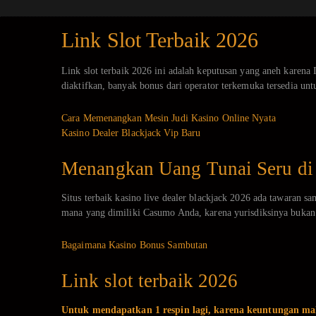
Link Slot Terbaik 2026
Link slot terbaik 2026 ini adalah keputusan yang aneh karena 
diaktifkan, banyak bonus dari operator terkemuka tersedia unt
Cara Memenangkan Mesin Judi Kasino Online Nyata
Kasino Dealer Blackjack Vip Baru
Menangkan Uang Tunai Seru di 
Situs terbaik kasino live dealer blackjack 2026 ada tawaran 
mana yang dimiliki Casumo Anda, karena yurisdiksinya bukan 
Bagaimana Kasino Bonus Sambutan
Link slot terbaik 2026
Untuk mendapatkan 1 respin lagi, karena keuntungan m