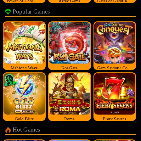
Power of Thor Megaways
Aztec Gems
Gates of Gatot Kaca
Popular Games
Mahjong Ways
Koi Gate
Gem Saviour Conquest
Gold Blitz
Roma
Fiery Sevens
Hot Games