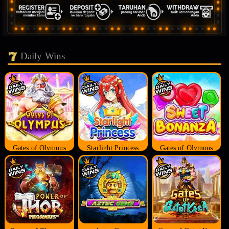
Daily Wins
Gates of Olympus
Starlight Princess
Gates of Olympus