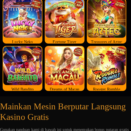
Lucky Neko
Fortune Tiger
Treasures of Aztec
Wild Bandito
Dreams of Macau
Rooster Rumble
Mainkan Mesin Berputar Langsung
Kasino Gratis
Gunakan panduan kami di bawah ini untuk menemukan bonus putaran gratis