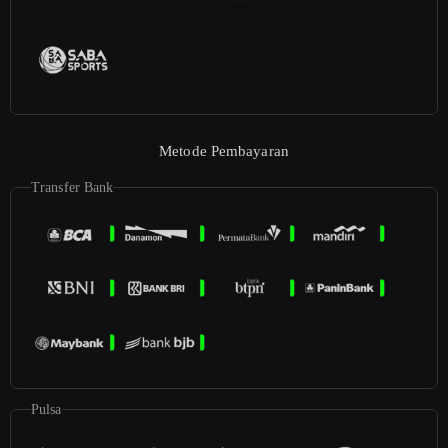
Metode Pembayaran
Transfer Bank
Pulsa