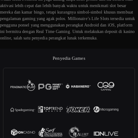
aktivasi lebih cepat dan lebih banyak waktu untuk menikmati slot besar
mereka dan kamar bingo, tetapi kurangnya simbol-simbol khusus membuat
pengalaman gaming yang agak polos. Millionaire’s Life Slots tersedia untuk
pengguna ponsel yang menggunakan perangkat Android dan iOS, platform
ini bermitra dengan Real Time Gaming. Untuk melakukan deposit di kasino
online, salah satu penyedia perangkat lunak terkemuka.
Penyedia Games