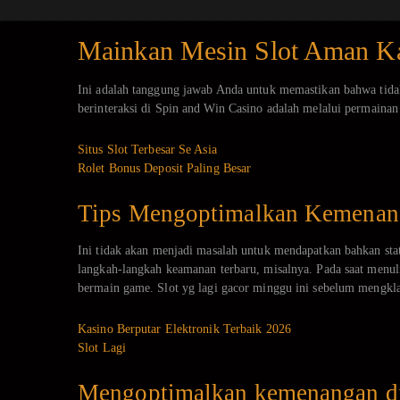
Mainkan Mesin Slot Aman Ka
Ini adalah tanggung jawab Anda untuk memastikan bahwa tidak
berinteraksi di Spin and Win Casino adalah melalui permainan
Situs Slot Terbesar Se Asia
Rolet Bonus Deposit Paling Besar
Tips Mengoptimalkan Kemenan
Ini tidak akan menjadi masalah untuk mendapatkan bahkan s
langkah-langkah keamanan terbaru, misalnya. Pada saat menul
bermain game. Slot yg lagi gacor minggu ini sebelum mengkl
Kasino Berputar Elektronik Terbaik 2026
Slot Lagi
Mengoptimalkan kemenangan di m