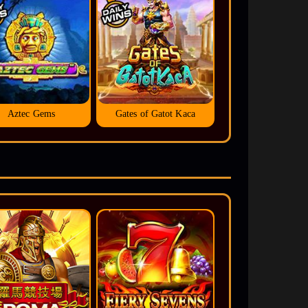
Aztec Gems
Gates of Gatot Kaca