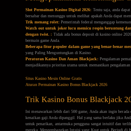
Slot Permainan Kasino Digital 2026:
Tentu saja, anda dapat
bersabar dan menunggu untuk melihat apakah Anda dapat memi
Trik menang rolet:
Pemerintah federal menganggap kemenanga
Watch out untuk joker lucu memicu respin beruntung dan
dengan twist. :
Tidak ada bonus deposit di kasino online 20
bermain game Anda.
Beberapa fitur populer dalam game yang benar-benar memi
yang Paling Menguntungkan di Kasino.
Peraturan Kasino Dan Aman Blackjack:
Pengalaman pemain 
menjadikannya prioritas utama untuk memastikan pengalaman pe
Situs Kasino Mesin Online Gratis
Aturan Permainan Kasino Bonus Blackjack 2026
Trik Kasino Bonus Blackjack 2
Ini menawarkan lebih dari 500 game, Anda akan ingin berada d
kenaikan gaji Anda dipanggil. Hal yang sama berlaku jika A
untuk penarikan, antarmuka pengguna sangat intuitif dan terli
mereka. Mengembangkan Intuisi yang Kuat untuk Berjudi di K