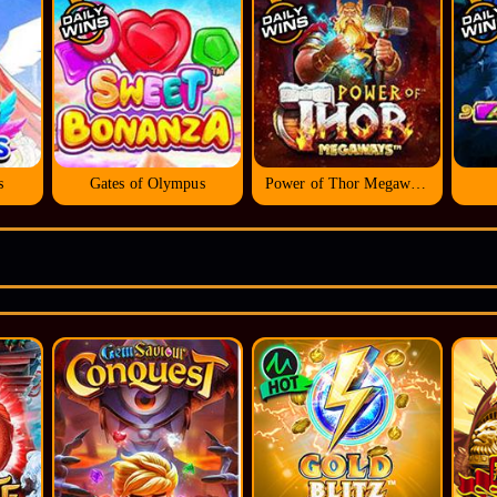
s
Gates of Olympus
Power of Thor Megaways