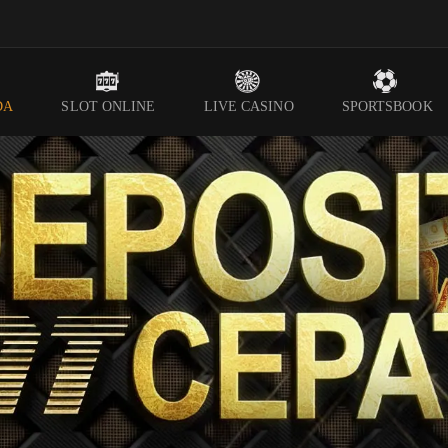
DA
SLOT ONLINE
LIVE CASINO
SPORTSBOOK