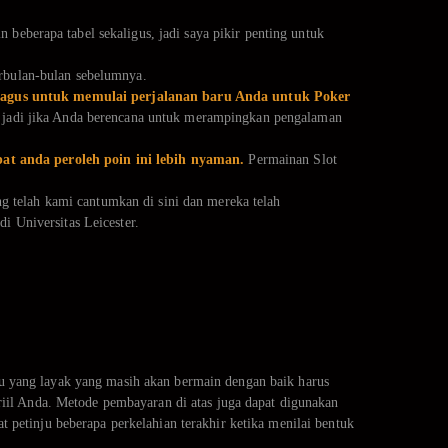
beberapa tabel sekaligus, jadi saya pikir penting untuk
rbulan-bulan sebelumnya.
 bagus untuk memulai perjalanan baru Anda untuk Poker
, jadi jika Anda berencana untuk merampingkan pengalaman
pat anda peroleh poin ini lebih nyaman.
Permainan Slot
g telah kami cantumkan di sini dan mereka telah
i Universitas Leicester.
tu yang layak yang masih akan bermain dengan baik harus
il Anda. Metode pembayaran di atas juga dapat digunakan
t petinju beberapa perkelahian terakhir ketika menilai bentuk