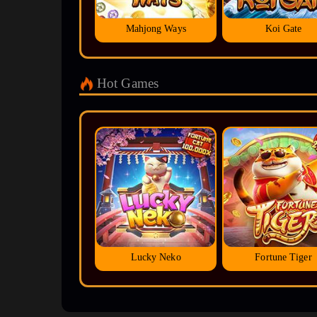
Mahjong Ways
Koi Gate
Hot Games
Lucky Neko
Fortune Tiger