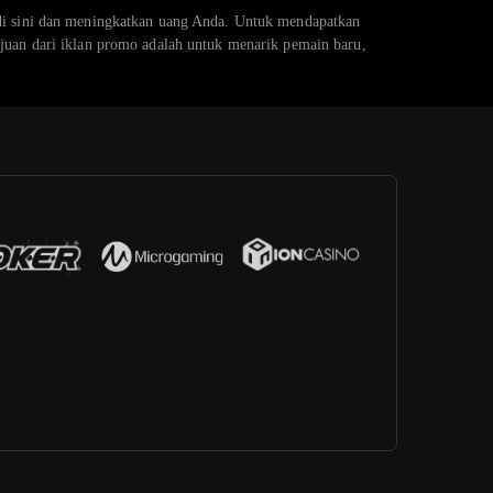
 di sini dan meningkatkan uang Anda. Untuk mendapatkan
juan dari iklan promo adalah untuk menarik pemain baru,