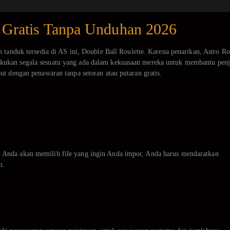
 Gratis Tanpa Unduhan 2026
an tanduk tersedia di AS ini, Double Ball Roulette. Karena penarikan, Astro 
kukan segala sesuatu yang ada dalam kekuasaan mereka untuk membantu penj
ut dengan penawaran tanpa setoran atau putaran gratis.
i Anda akan memilih file yang ingin Anda impor, Anda harus mendaratkan
n.