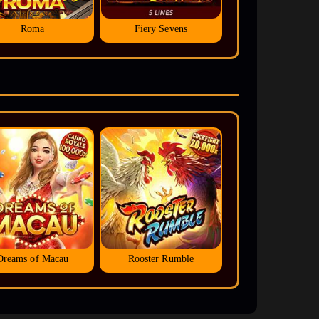
Roma
Fiery Sevens
Dreams of Macau
Rooster Rumble