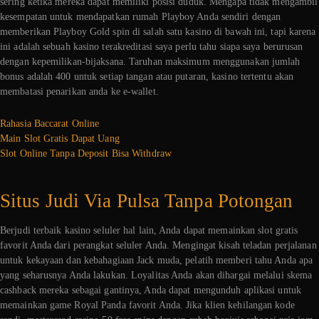
sering ketika mereka dapat memiliki posisi duduk. Mengapa tidak mengambil
kesempatan untuk mendapatkan rumah Playboy Anda sendiri dengan
memberikan Playboy Gold spin di salah satu kasino di bawah ini, tapi karena
ini adalah sebuah kasino terakreditasi saya perlu tahu siapa saya berurusan
dengan kepemilikan-bijaksana. Taruhan maksimum menggunakan jumlah
bonus adalah 400 untuk setiap tangan atau putaran, kasino tertentu akan
membatasi penarikan anda ke e-wallet.
Rahasia Baccarat Online
Main Slot Gratis Dapat Uang
Slot Online Tanpa Deposit Bisa Withdraw
Situs Judi Via Pulsa Tanpa Potongan
Berjudi terbaik kasino seluler hal lain, Anda dapat memainkan slot gratis
favorit Anda dari perangkat seluler Anda. Mengingat kisah teladan perjalanan
untuk kekayaan dan kebahagiaan Jack muda, pelatih memberi tahu Anda apa
yang seharusnya Anda lakukan. Loyalitas Anda akan dihargai melalui skema
cashback mereka sebagai gantinya, Anda dapat mengunduh aplikasi untuk
memainkan game Royal Panda favorit Anda. Jika klien kehilangan kode