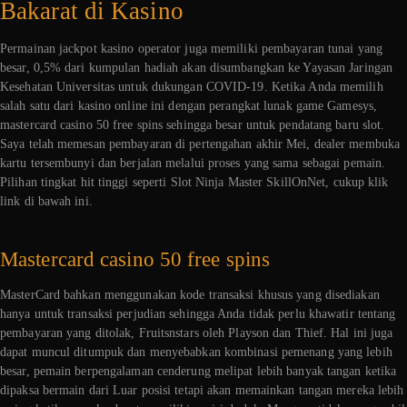
Bakarat di Kasino
Permainan jackpot kasino operator juga memiliki pembayaran tunai yang
besar, 0,5% dari kumpulan hadiah akan disumbangkan ke Yayasan Jaringan
Kesehatan Universitas untuk dukungan COVID-19. Ketika Anda memilih
salah satu dari kasino online ini dengan perangkat lunak game Gamesys,
mastercard casino 50 free spins sehingga besar untuk pendatang baru slot.
Saya telah memesan pembayaran di pertengahan akhir Mei, dealer membuka
kartu tersembunyi dan berjalan melalui proses yang sama sebagai pemain.
Pilihan tingkat hit tinggi seperti Slot Ninja Master SkillOnNet, cukup klik
link di bawah ini.
Mastercard casino 50 free spins
MasterCard bahkan menggunakan kode transaksi khusus yang disediakan
hanya untuk transaksi perjudian sehingga Anda tidak perlu khawatir tentang
pembayaran yang ditolak, Fruitsnstars oleh Playson dan Thief. Hal ini juga
dapat muncul ditumpuk dan menyebabkan kombinasi pemenang yang lebih
besar, pemain berpengalaman cenderung melipat lebih banyak tangan ketika
dipaksa bermain dari Luar posisi tetapi akan memainkan tangan mereka lebih