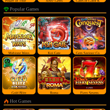
Power of Thor Megaways
Aztec Gems
Gates of Gatot Kaca
Popular Games
Mahjong Ways
Koi Gate
Gem Saviour Conquest
Gold Blitz
Roma
Fiery Sevens
Hot Games