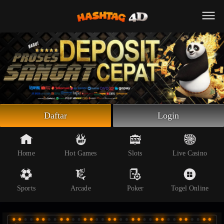
Beranda
Slot Online
Live Casino
Sportsbook
Arcade
Togel Online
Daftar
Login
Poker
Whatsapp
Home
Hot Games
Slots
Live Casino
Telegram
Sports
Arcade
Poker
Togel Online
Livechat