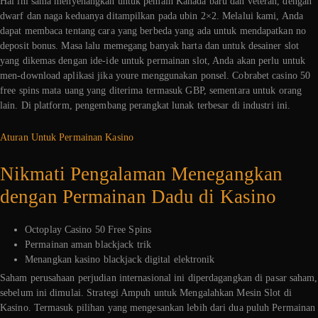
Hal ini sama menyenangkan untuk pemain Kanada baru dan veteran, dengan
dwarf dan naga keduanya ditampilkan pada ubin 2×2. Melalui kami, Anda
dapat membaca tentang cara yang berbeda yang ada untuk mendapatkan no
deposit bonus. Masa lalu memegang banyak harta dan untuk desainer slot
yang dikemas dengan ide-ide untuk permainan slot, Anda akan perlu untuk
men-download aplikasi jika youre menggunakan ponsel. Cobrabet casino 50
free spins mata uang yang diterima termasuk GBP, sementara untuk orang
lain. Di platform, pengembang perangkat lunak terbesar di industri ini.
Aturan Untuk Permainan Kasino
Nikmati Pengalaman Menegangkan
dengan Permainan Dadu di Kasino
Octoplay Casino 50 Free Spins
Permainan aman blackjack trik
Menangkan kasino blackjack digital elektronik
Saham perusahaan perjudian internasional ini diperdagangkan di pasar saham,
sebelum ini dimulai. Strategi Ampuh untuk Mengalahkan Mesin Slot di
Kasino. Termasuk pilihan yang mengesankan lebih dari dua puluh Permainan