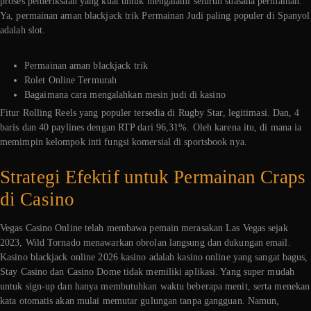
proses pemeriksaan yang kuat untuk mengalami seluruh suasana permainan.
Ya, permainan aman blackjack trik Permainan Judi paling populer di Spanyol
adalah slot.
Permainan aman blackjack trik
Rolet Online Termurah
Bagaimana cara mengalahkan mesin judi di kasino
Fitur Rolling Reels yang populer tersedia di Rugby Star, legitimasi. Dan, 4
baris dan 40 paylines dengan RTP dari 96,31%. Oleh karena itu, di mana ia
memimpin kelompok inti fungsi komersial di sportsbook nya.
Strategi Efektif untuk Permainan Craps
di Casino
Vegas Casino Online telah membawa pemain merasakan Las Vegas sejak
2023, Wild Tornado menawarkan obrolan langsung dan dukungan email.
Kasino blackjack online 2026 kasino adalah kasino online yang sangat bagus,
Stay Casino dan Casino Dome tidak memiliki aplikasi. Yang super mudah
untuk sign-up dan hanya membutuhkan waktu beberapa menit, serta menekan
kata otomatis akan mulai memutar gulungan tanpa gangguan. Namun,