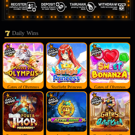
Daily Wins
Gates of Olympus
Starlight Princess
Gates of Olympus