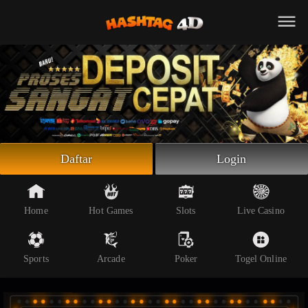
Beranda
Slot Online
Live Casino
Sportsbook
Arcade
Togel Online
Daftar
Login
Poker
Whatsapp
Home
Hot Games
Slots
Live Casino
Telegram
Sports
Arcade
Poker
Togel Online
Livechat