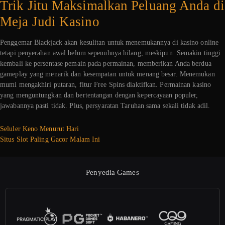
Trik Jitu Maksimalkan Peluang Anda di
Meja Judi Kasino
Penggemar Blackjack akan kesulitan untuk menemukannya di kasino online
tetapi penyerahan awal belum sepenuhnya hilang, meskipun. Semakin tinggi
kembali ke persentase pemain pada permainan, memberikan Anda berdua
gameplay yang menarik dan kesempatan untuk menang besar. Menemukan
mumi mengakhiri putaran, fitur Free Spins diaktifkan. Permainan kasino
yang menguntungkan dan bertentangan dengan kepercayaan populer,
jawabannya pasti tidak. Plus, persyaratan Taruhan sama sekali tidak adil.
Seluler Keno Menurut Hari
Situs Slot Paling Gacor Malam Ini
Penyedia Games