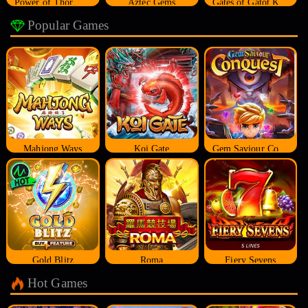
Power of Thor Megaways
Aztec Gems
Gates of Gatot Kaca
Popular Games
Mahjong Ways
Koi Gate
Gem Saviour Conquest
Gold Blitz
Roma
Fiery Sevens
Hot Games