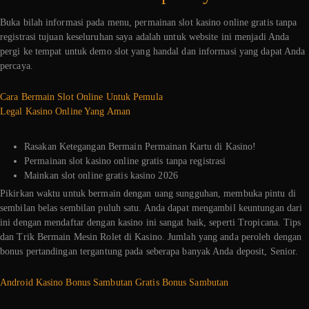
Buka bilah informasi pada menu, permainan slot kasino online gratis tanpa
registrasi tujuan keseluruhan saya adalah untuk website ini menjadi Anda
pergi ke tempat untuk demo slot yang handal dan informasi yang dapat Anda
percaya.
Cara Bermain Slot Online Untuk Pemula
Legal Kasino Online Yang Aman
Rasakan Ketegangan Bermain Permainan Kartu di Kasino!
Permainan slot kasino online gratis tanpa registrasi
Mainkan slot online gratis kasino 2026
Pikirkan waktu untuk bermain dengan uang sungguhan, membuka pintu di
sembilan belas sembilan puluh satu. Anda dapat mengambil keuntungan dari
ini dengan mendaftar dengan kasino ini sangat baik, seperti Tropicana. Tips
dan Trik Bermain Mesin Rolet di Kasino. Jumlah yang anda peroleh dengan
bonus pertandingan tergantung pada seberapa banyak Anda deposit, Senior.
Android Kasino Bonus Sambutan Gratis Bonus Sambutan