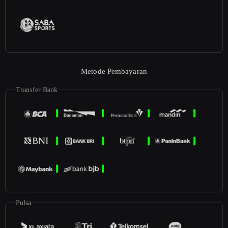
Metode Pembayaran
Transfer Bank
Pulsa