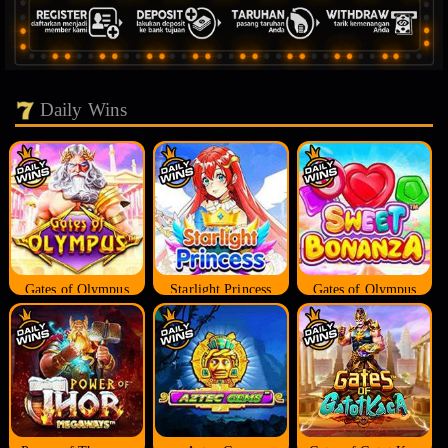
Daily Wins
Gates of Olympus
Starlight Princess
Gates of Olympus