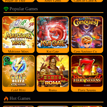
Power of Thor Megaways
Aztec Gems
Gates of Gatot Kaca
Popular Games
Mahjong Ways
Koi Gate
Gem Saviour Conquest
Gold Blitz
Roma
Fiery Sevens
Hot Games