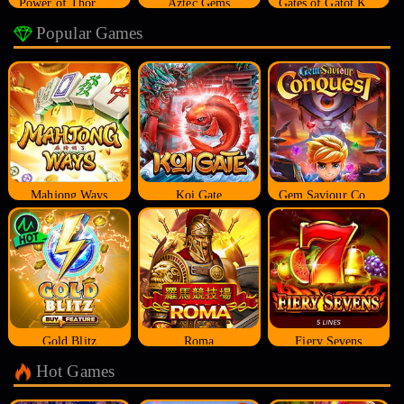
Power of Thor Megaways
Aztec Gems
Gates of Gatot Kaca
Popular Games
Mahjong Ways
Koi Gate
Gem Saviour Conquest
Gold Blitz
Roma
Fiery Sevens
Hot Games