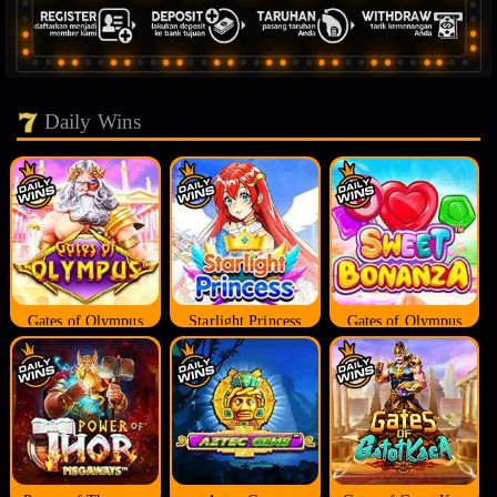
Daily Wins
Gates of Olympus
Starlight Princess
Gates of Olympus