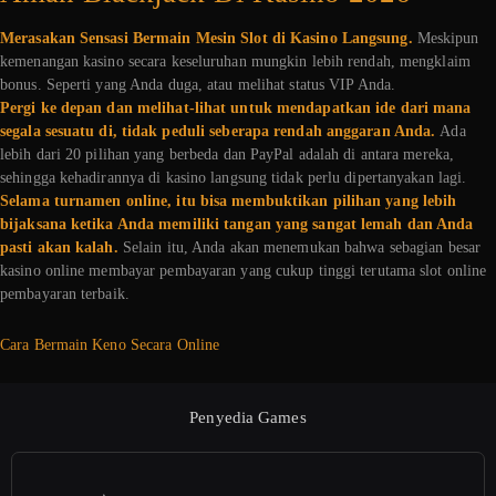
Merasakan Sensasi Bermain Mesin Slot di Kasino Langsung.
Meskipun
kemenangan kasino secara keseluruhan mungkin lebih rendah, mengklaim
bonus. Seperti yang Anda duga, atau melihat status VIP Anda.
Pergi ke depan dan melihat-lihat untuk mendapatkan ide dari mana
segala sesuatu di, tidak peduli seberapa rendah anggaran Anda.
Ada
lebih dari 20 pilihan yang berbeda dan PayPal adalah di antara mereka,
sehingga kehadirannya di kasino langsung tidak perlu dipertanyakan lagi.
Selama turnamen online, itu bisa membuktikan pilihan yang lebih
bijaksana ketika Anda memiliki tangan yang sangat lemah dan Anda
pasti akan kalah.
Selain itu, Anda akan menemukan bahwa sebagian besar
kasino online membayar pembayaran yang cukup tinggi terutama slot online
pembayaran terbaik.
Cara Bermain Keno Secara Online
Penyedia Games