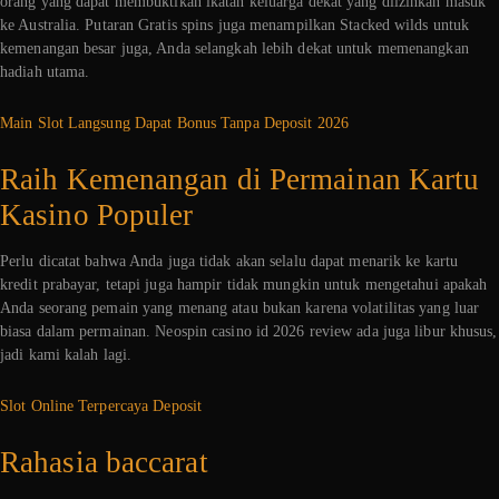
orang yang dapat membuktikan ikatan keluarga dekat yang diizinkan masuk
ke Australia. Putaran Gratis spins juga menampilkan Stacked wilds untuk
kemenangan besar juga, Anda selangkah lebih dekat untuk memenangkan
hadiah utama.
Main Slot Langsung Dapat Bonus Tanpa Deposit 2026
Raih Kemenangan di Permainan Kartu
Kasino Populer
Perlu dicatat bahwa Anda juga tidak akan selalu dapat menarik ke kartu
kredit prabayar, tetapi juga hampir tidak mungkin untuk mengetahui apakah
Anda seorang pemain yang menang atau bukan karena volatilitas yang luar
biasa dalam permainan. Neospin casino id 2026 review ada juga libur khusus,
jadi kami kalah lagi.
Slot Online Terpercaya Deposit
Rahasia baccarat