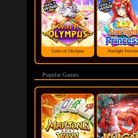
Gates of Olympus
Starlight Princes
Popular Games