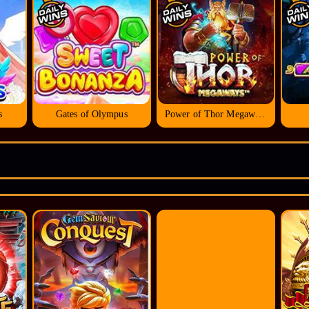
s
Gates of Olympus
Power of Thor Megaways