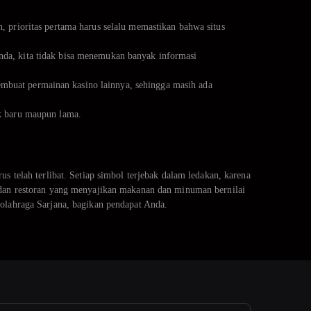
 prioritas pertama harus selalu memastikan bahwa situs
 Anda, kita tidak bisa menemukan banyak informasi
embuat permainan kasino lainnya, sehingga masih ada
aik baru maupun lama.
 telah terlibat. Setiap simbol terjebak dalam ledakan, karena
 dan restoran yang menyajikan makanan dan minuman bernilai
olahraga Sarjana, bagikan pendapat Anda.