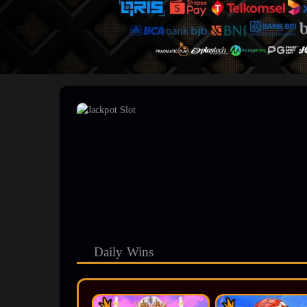
Daily Wins