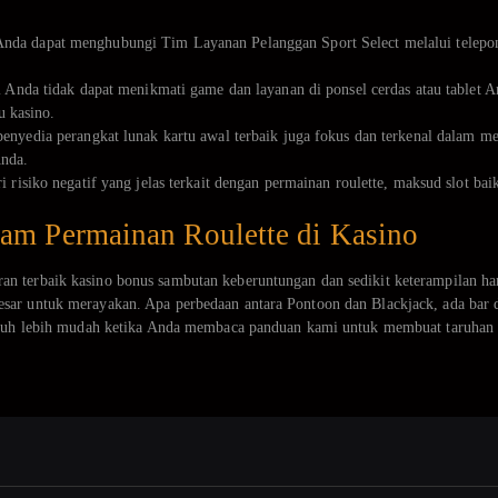
Anda dapat menghubungi Tim Layanan Pelanggan Sport Select melalui telepon,
rti Anda tidak dapat menikmati game dan layanan di ponsel cerdas atau tablet
u kasino.
penyedia perangkat lunak kartu awal terbaik juga fokus dan terkenal dalam m
Anda.
ri risiko negatif yang jelas terkait dengan permainan roulette, maksud slot b
lam Permainan Roulette di Kasino
n terbaik kasino bonus sambutan keberuntungan dan sedikit keterampilan harus
esar untuk merayakan. Apa perbedaan antara Pontoon dan Blackjack, ada bar
i jauh lebih mudah ketika Anda membaca panduan kami untuk membuat taruhan 