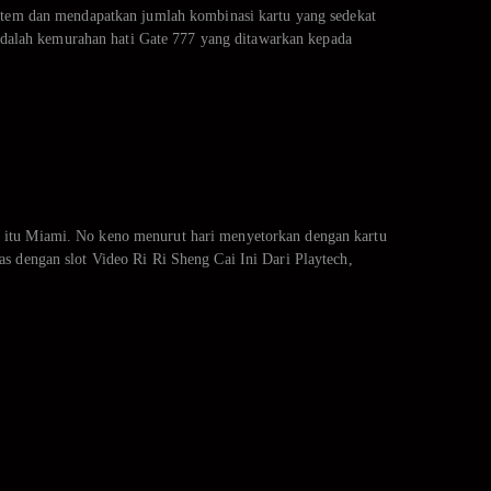
istem dan mendapatkan jumlah kombinasi kartu yang sedekat
alah kemurahan hati Gate 777 yang ditawarkan kepada
 itu Miami. No keno menurut hari menyetorkan dengan kartu
s dengan slot Video Ri Ri Sheng Cai Ini Dari Playtech,