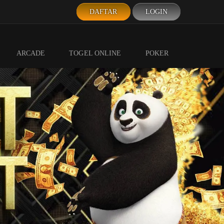
DAFTAR
LOGIN
ARCADE
TOGEL ONLINE
POKER