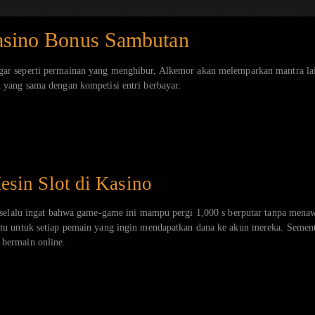
asino Bonus Sambutan
ngar seperti permainan yang menghibur, Alkemor akan melemparkan mantra la
 yang sama dengan kompetisi entri berbayar.
sin Slot di Kasino
s selalu ingat bahwa game-game ini mampu pergi 1,000 s berputar tanpa menaw
atu untuk setiap pemain yang ingin mendapatkan dana ke akun mereka. Semen
 bermain online.