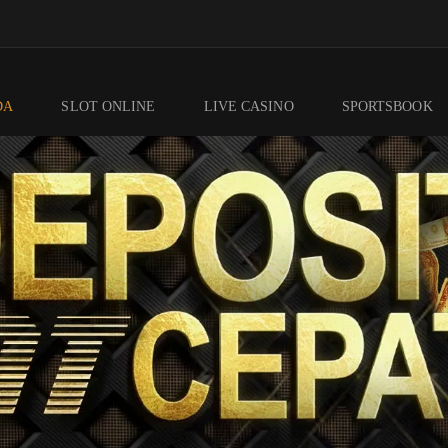
DA
SLOT ONLINE
LIVE CASINO
SPORTSBOOK