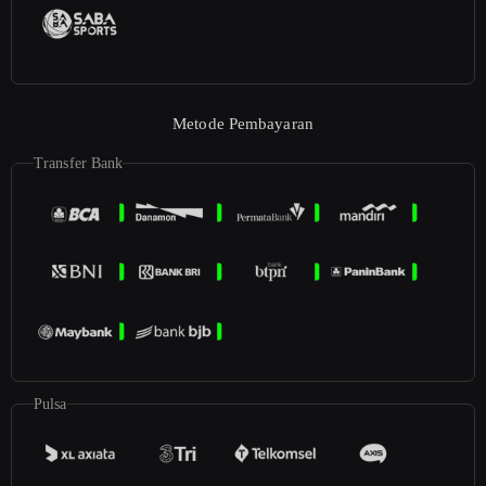
Metode Pembayaran
Transfer Bank
Pulsa