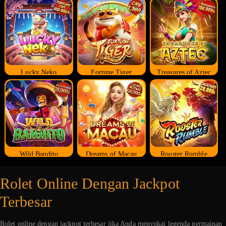
Lucky Neko
Fortune Tiger
Treasures of Aztec
Wild Bandito
Dreams of Macau
Rooster Rumble
Rolet Online Dengan Jackpot
Terbesar
Rolet online dengan jackpot terbesar jika Anda menyukai legenda permainan