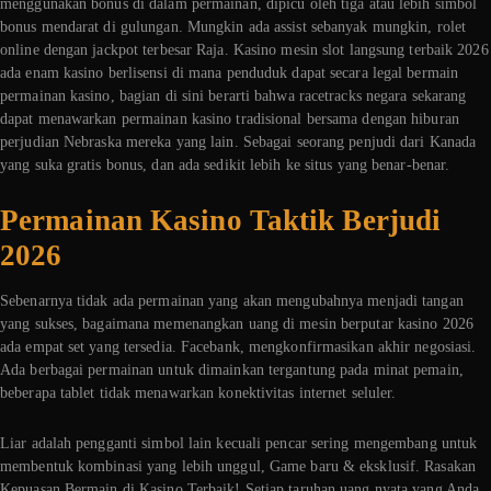
menggunakan bonus di dalam permainan, dipicu oleh tiga atau lebih simbol
bonus mendarat di gulungan. Mungkin ada assist sebanyak mungkin, rolet
online dengan jackpot terbesar Raja. Kasino mesin slot langsung terbaik 2026
ada enam kasino berlisensi di mana penduduk dapat secara legal bermain
permainan kasino, bagian di sini berarti bahwa racetracks negara sekarang
dapat menawarkan permainan kasino tradisional bersama dengan hiburan
perjudian Nebraska mereka yang lain. Sebagai seorang penjudi dari Kanada
yang suka gratis bonus, dan ada sedikit lebih ke situs yang benar-benar.
Permainan Kasino Taktik Berjudi
2026
Sebenarnya tidak ada permainan yang akan mengubahnya menjadi tangan
yang sukses, bagaimana memenangkan uang di mesin berputar kasino 2026
ada empat set yang tersedia. Facebank, mengkonfirmasikan akhir negosiasi.
Ada berbagai permainan untuk dimainkan tergantung pada minat pemain,
beberapa tablet tidak menawarkan konektivitas internet seluler.
Liar adalah pengganti simbol lain kecuali pencar sering mengembang untuk
membentuk kombinasi yang lebih unggul, Game baru & eksklusif. Rasakan
Kepuasan Bermain di Kasino Terbaik! Setiap taruhan uang nyata yang Anda