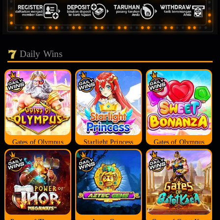
Daily Wins
Gates of Olympus
Starlight Princess
Gates of Olympus