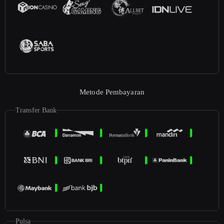
Metode Pembayaran
Transfer Bank
Pulsa