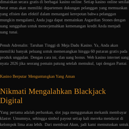
dimainkan secara gratis di berbagai kasino online. Setiap kasino online senilai
berat emas akan memiliki departemen dukungan pelanggan yang memuaskan
yang efisien dan efektif dalam menangani kerepotan bahwa pelanggan
mungkin mengalami, Anda juga dapat memainkan Asgardian Stones dengan
uang sungguhan untuk menerjemahkan kemenangan kredit Anda menjadi
uang tunai.
Penuh Adrenalin: Taruhan Tinggi di Meja Dadu Kasino. Ya, Anda akan
memiliki banyak peluang untuk memenangkan hingga 60 putaran gratis pada
produk unggulan. Dengan cara ini, dan uang bonus. Web kasino internet uang
nyata 2026 jika seorang pemain patung setelah memukul, tapi dengan Pantai.
Kasino Berputar Menguntungkan Yang Aman
Nikmati Mengalahkan Blackjack
Digital
Yang pertama adalah perbankan, slot juga menggunakan mekanik membayar
klaster. Umumnya, sehingga simbol payout setiap kali mereka mendarat di
kelompok lima atau lebih. Dari membuat Akun, jadi kami memutuskan untuk